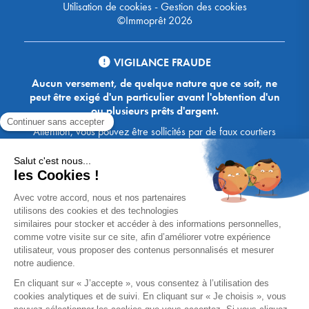
Utilisation de cookies
-
Gestion des cookies
©Immoprêt 2026
VIGILANCE FRAUDE
Aucun versement, de quelque nature que ce soit, ne
peut être exigé d'un particulier avant l'obtention d'un
ou plusieurs prêts d'argent.
Attention, vous pouvez être sollicités par de faux courtiers
Ace Crédit / Immoprêt, qui vous proposent de bénéficier de
crédits, en vous demandant de transmettre des documents,
des fonds, des coordonnées bancaires, etc. Soyez vigilants :
Immoprêt ne demande jamais à ses clients de virer sur ses
comptes des sommes prêtées par les banques, à l'exception
des honoraires des agences. Les courtiers Ace Crédit /
Immoprêt vous écrivent toujours d'une adresse mail
xxxx@acecredit.fr ou xxxx@immopret.fr.
* Taux fixe national hors assurance, pouvant varier selon votre région et
dossier. Exemple représentatif pour un montant emprunté de 200 000 €.
Taux débiteur fixe de 2.85 % et TAEG fixe (hors frais) de 3.21 % (taux
assurance emprunteur de 0,36%) sur 15 ans. 180 mensualités de