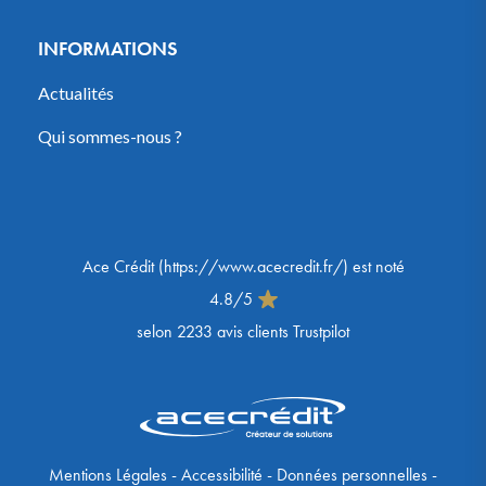
INFORMATIONS
Actualités
Qui sommes-nous ?
Ace Crédit
(
https://www.acecredit.fr/
) est noté
4.8
/
5
selon
2233
avis clients Trustpilot
Mentions Légales
-
Accessibilité
-
Données personnelles
-