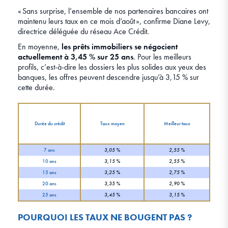
« Sans surprise, l’ensemble de nos partenaires bancaires ont
maintenu leurs taux en ce mois d’août », confirme Diane Levy,
directrice déléguée du réseau Ace Crédit.
En moyenne,
les prêts immobiliers se négocient
actuellement à 3,45 % sur 25 ans
. Pour les meilleurs
profils, c’est-à-dire les dossiers les plus solides aux yeux des
banques, les offres peuvent descendre jusqu’à 3,15 % sur
cette durée.
Durée du crédit
Taux moyen
Meilleur taux
7 ans
3,05 %
2,55 %
10 ans
3,15 %
2,55 %
15 ans
3,25 %
2,75 %
20 ans
3,35 %
2,90 %
25 ans
3,45 %
3,15 %
POURQUOI LES TAUX NE BOUGENT PAS ?