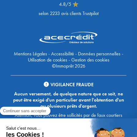
4.8
/
5
selon
2233
avis clients Trustpilot
Mentions Légales
-
Accessibilité
-
Données personnelles
-
Utilisation de cookies
-
Gestion des cookies
©Immoprêt 2026
VIGILANCE FRAUDE
Aucun versement, de quelque nature que ce soit, ne
peut être exigé d'un particulier avant l'obtention d'un
ou plusieurs prêts d'argent.
Attention, vous pouvez être sollicités par de faux courtiers
Ace Crédit / Immoprêt, qui vous proposent de bénéficier de
crédits, en vous demandant de transmettre des documents,
des fonds, des coordonnées bancaires, etc. Soyez vigilants :