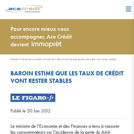
Pour encore mieux vous
accompagner, Ace Crédit
devient
Accueil
>
Actualités du crédit immobilier
>
Baroin estime que les taux de crédit vont rester stables
BAROIN ESTIME QUE LES TAUX DE CRÉDIT
VONT RESTER STABLES
Publié le 20 Jan 2012
Le ministre de l’Economie et des Finances a tenu à rassurer
les consommateurs sur l’incidence de la perte du AAA