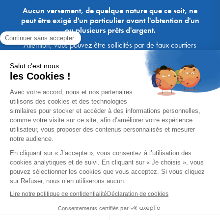
Aucun versement, de quelque nature que ce soit, ne
peut être exigé d'un particulier avant l'obtention d'un
ou plusieurs prêts d'argent.
Attention, vous pouvez être sollicités par de faux courtiers
Ace Crédit / Immoprêt, qui vous proposent de bénéficier de
crédits, en vous demandant de transmettre des documents,
des fonds, des coordonnées bancaires, etc. Soyez vigilants :
Immoprêt ne demande jamais à ses clients de virer sur ses
comptes des sommes prêtées par les banques, à l'exception
des honoraires des agences. Les courtiers Ace Crédit /
Immoprêt vous écrivent toujours d'une adresse mail
xxxx@acecredit.fr ou xxxx@immopret.fr.
* Taux fixe national hors assurance, pouvant varier selon votre région et
dossier. Exemple représentatif pour un montant emprunté de 200 000 €.
Taux débiteur fixe de 2.85 % et TAEG fixe (hors frais) de 3.21 % (taux
assurance emprunteur de 0,36%) sur 15 ans. 180 mensualités de
1 426,78 € (dont 60,00 € d'assurance). Coût total du crédit (hors frais) :
56 820,53 €. Montant total dû (hors frais) : 256 820,53 €.
Un crédit vous engage et doit être remboursé. Vérifiez vos capacités
de remboursement avant de vous engager