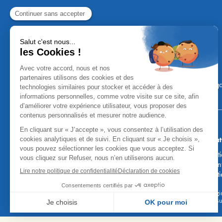
Mentions Léga
Aucun versement, de quelque nature
Attention, vous pouvez être sollicités par de faux co
fonds, des coordonnées bancaires, etc. Soyez vigilan
honoraires des agences. Les courti
* Taux fixe national hors assurance, pouvant varier selon votre régi
emprunteur de 0,36%) sur 15 ans. 180 mensualit