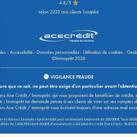
4.8
/
5
selon
2233
avis clients Trustpilot
les
-
Accessibilité
-
Données personnelles
-
Utilisation de cookies
-
Gesti
©Immoprêt 2026
VIGILANCE FRAUDE
 que ce soit, ne peut être exigé d'un particulier avant l'obtentio
urtiers Ace Crédit / Immoprêt, qui vous proposent de bénéficier de crédit
ts : Immoprêt ne demande jamais à ses clients de virer sur ses comptes 
ers Ace Crédit / Immoprêt vous écrivent toujours d'une adresse mail xxx
on et dossier. Exemple représentatif pour un montant emprunté de 200 000 €. Taux débite
és de 1 426,78 € (dont 60,00 € d'assurance). Coût total du crédit (hors frais) : 56 820,53 €