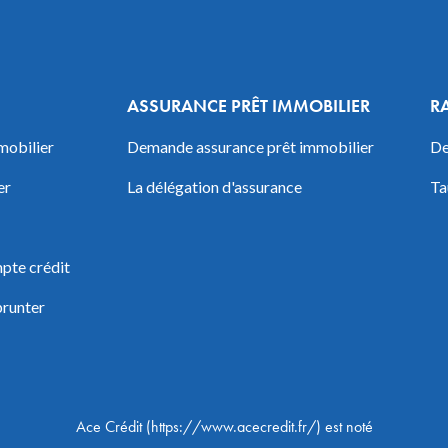
ASSURANCE PRÊT IMMOBILIER
R
mobilier
Demande assurance prêt immobilier
De
er
La délégation d'assurance
Ta
pte crédit
prunter
Ace Crédit
(
https://www.acecredit.fr/
) est noté