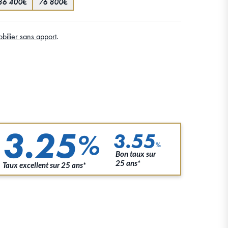
86 400€
76 800€
bilier sans apport
.
3.25
%
3.55
%
Bon taux sur
25 ans*
Taux excellent sur 25 ans*