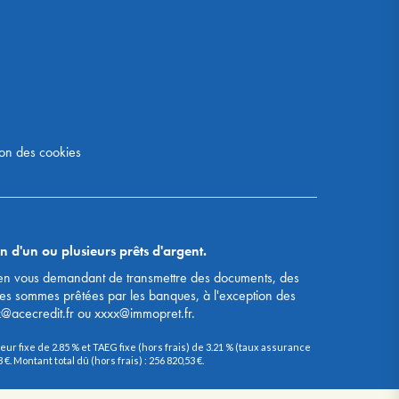
on des cookies
n d'un ou plusieurs prêts d'argent.
s, en vous demandant de transmettre des documents, des
des sommes prêtées par les banques, à l'exception des
x@acecredit.fr ou xxxx@immopret.fr.
ur fixe de 2.85 % et TAEG fixe (hors frais) de 3.21 % (taux assurance
. Montant total dû (hors frais) : 256 820,53 €.