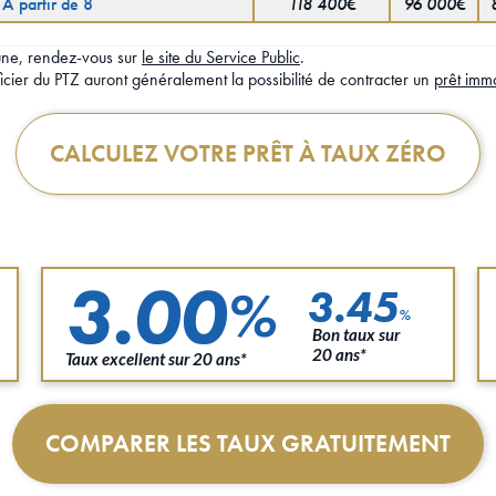
A partir de 8
118 400€
96 000€
mune, rendez-vous sur
le site du Service Public
.
cier du PTZ auront généralement la possibilité de contracter un
prêt immo
CALCULEZ VOTRE PRÊT À TAUX ZÉRO
3.00
%
3.45
%
Bon taux sur
20 ans*
Taux excellent sur 20 ans*
COMPARER LES TAUX GRATUITEMENT