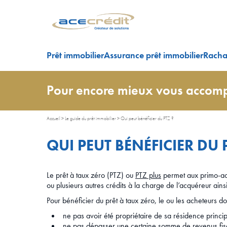
Prêt immobilier
Assurance prêt immobilier
Rachat
Pour encore mieux vous accomp
Accueil
>
Le guide du prêt immobilier
>
Qui peut bénéficier du PTZ ?
QUI PEUT BÉNÉFICIER DU 
Le prêt à taux zéro (PTZ) ou
PTZ plus
permet aux primo-accé
ou plusieurs autres crédits à la charge de l’acquéreur ain
Pour bénéficier du prêt à taux zéro, le ou les acheteurs do
ne pas avoir été propriétaire de sa résidence princ
ne pas dépasser une certaine somme de revenus fis