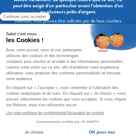
peut être exigé d'un particulier avant l'obtention d'un
ou plusieurs prêts d'argent.
Attention, vous pouvez être sollicités par de faux courtiers
Ace Crédit / Immoprêt, qui vous proposent de bénéficier de
crédits, en vous demandant de transmettre des documents,
des fonds, des coordonnées bancaires, etc. Soyez vigilants :
Immoprêt ne demande jamais à ses clients de virer sur ses
comptes des sommes prêtées par les banques, à l'exception
des honoraires des agences. Les courtiers Ace Crédit /
Immoprêt vous écrivent toujours d'une adresse mail
xxxx@acecredit.fr ou xxxx@immopret.fr.
* Taux fixe national hors assurance, pouvant varier selon votre région et
dossier. Exemple représentatif pour un montant emprunté de 200 000 €.
Taux débiteur fixe de 2.85 % et TAEG fixe (hors frais) de 3.21 % (taux
assurance emprunteur de 0,36%) sur 15 ans. 180 mensualités de
1 426,78 € (dont 60,00 € d'assurance). Coût total du crédit (hors frais) :
56 820,53 €. Montant total dû (hors frais) : 256 820,53 €.
Un crédit vous engage et doit être remboursé. Vérifiez vos capacités
de remboursement avant de vous engager