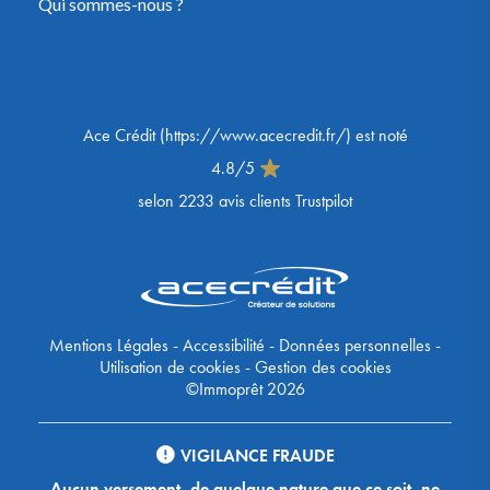
Qui sommes-nous ?
Ace Crédit
(
https://www.acecredit.fr/
) est noté
4.8
/
5
selon
2233
avis clients Trustpilot
Mentions Légales
-
Accessibilité
-
Données personnelles
-
Utilisation de cookies
-
Gestion des cookies
©Immoprêt 2026
VIGILANCE FRAUDE
Aucun versement, de quelque nature que ce soit, ne