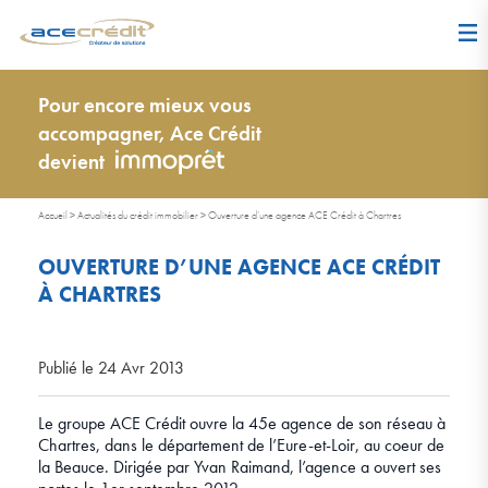
Pour encore mieux vous
accompagner, Ace Crédit
devient
Accueil
>
Actualités du crédit immobilier
>
Ouverture d’une agence ACE Crédit à Chartres
OUVERTURE D’UNE AGENCE ACE CRÉDIT
À CHARTRES
Publié le 24 Avr 2013
Le groupe ACE Crédit ouvre la 45e agence de son réseau à
Chartres, dans le département de l’Eure-et-Loir, au coeur de
la Beauce. Dirigée par Yvan Raimand, l’agence a ouvert ses