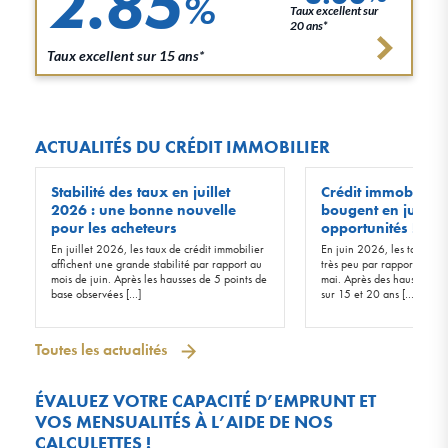
2.85
%
Taux excellent sur
20 ans*
Taux excellent sur 15 ans*
ACTUALITÉS DU CRÉDIT IMMOBILIER
Stabilité des taux en juillet
Crédit immobilier :
2026 : une bonne nouvelle
bougent en juin 20
pour les acheteurs
opportunités !
En juillet 2026, les taux de crédit immobilier
En juin 2026, les taux d’in
affichent une grande stabilité par rapport au
très peu par rapport à ceu
mois de juin. Après les hausses de 5 points de
mai. Après des hausses de 
base observées […]
sur 15 et 20 ans […]
Toutes les actualités
ÉVALUEZ VOTRE CAPACITÉ D’EMPRUNT ET
VOS MENSUALITÉS À L’AIDE DE NOS
CALCULETTES !