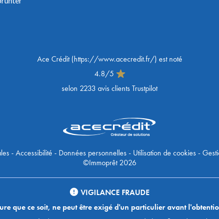
prunter
Ace Crédit
(
https://www.acecredit.fr/
) est noté
4.8
/
5
selon
2233
avis clients Trustpilot
les
-
Accessibilité
-
Données personnelles
-
Utilisation de cookies
-
Gesti
©Immoprêt 2026
VIGILANCE FRAUDE
 que ce soit, ne peut être exigé d'un particulier avant l'obtentio