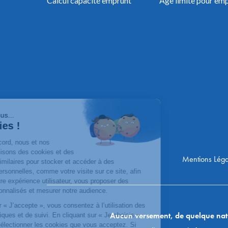
Calcul capacité emprunt
Âge limite pour em
Mentions Léga
Aucun versement, de quelque nature