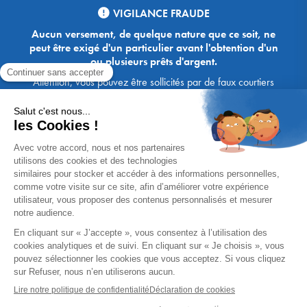
VIGILANCE FRAUDE
Aucun versement, de quelque nature que ce soit, ne
peut être exigé d'un particulier avant l'obtention d'un
ou plusieurs prêts d'argent.
Attention, vous pouvez être sollicités par de faux courtiers
Ace Crédit / Immoprêt, qui vous proposent de bénéficier de
crédits, en vous demandant de transmettre des documents,
des fonds, des coordonnées bancaires, etc. Soyez vigilants :
Immoprêt ne demande jamais à ses clients de virer sur ses
comptes des sommes prêtées par les banques, à l'exception
des honoraires des agences. Les courtiers Ace Crédit /
Immoprêt vous écrivent toujours d'une adresse mail
xxxx@acecredit.fr ou xxxx@immopret.fr.
* Taux fixe national hors assurance, pouvant varier selon votre région et
dossier. Exemple représentatif pour un montant emprunté de 200 000 €.
Taux débiteur fixe de 2.85 % et TAEG fixe (hors frais) de 3.21 % (taux
assurance emprunteur de 0,36%) sur 15 ans. 180 mensualités de
1 426,78 € (dont 60,00 € d'assurance). Coût total du crédit (hors frais) :
56 820,53 €. Montant total dû (hors frais) : 256 820,53 €.