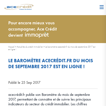
Pour encore mieux vous
accompagner, Ace Crédit
devient
Accueil
>
Actualités du crédit immobilier
>
Le baromètre acecrédit.fr du mois de septembre 2017 est
en ligne !
LE BAROMÈTRE ACECRÉDIT.FR DU MOIS
DE SEPTEMBRE 2017 EST EN LIGNE !
Publié le 25 Sep 2017
acecrédit.fr publie son Baromètre du mois de septembre
2017, permettant de connaître et de suivre les principaux
indicateurs du secteur du crédit immobilier. Les chiffres