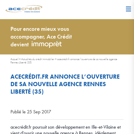
Pour encore mieux vous
accompagner, Ace Crédit
devient
Accueil
>
Actualités du crédit immobilier
>
acecrédit.fr annonce l’ouverture de sa nouvelle agence
Rennes Liberté (35)
ACECRÉDIT.FR ANNONCE L’OUVERTURE
DE SA NOUVELLE AGENCE RENNES
LIBERTÉ (35)
Publié le 25 Sep 2017
acecrédit.fr poursuit son développement en Ille-et-Vilaine et
vient d’ouvrir une nouvelle agence à Rennes, idéalement