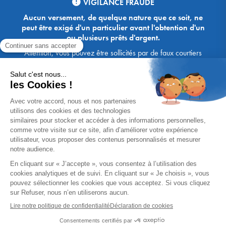
VIGILANCE FRAUDE
Aucun versement, de quelque nature que ce soit, ne
peut être exigé d'un particulier avant l'obtention d'un
ou plusieurs prêts d'argent.
Attention, vous pouvez être sollicités par de faux courtiers
Ace Crédit / Immoprêt, qui vous proposent de bénéficier de
crédits, en vous demandant de transmettre des documents,
des fonds, des coordonnées bancaires, etc. Soyez vigilants :
Immoprêt ne demande jamais à ses clients de virer sur ses
comptes des sommes prêtées par les banques, à l'exception
des honoraires des agences. Les courtiers Ace Crédit /
Immoprêt vous écrivent toujours d'une adresse mail
xxxx@acecredit.fr ou xxxx@immopret.fr.
* Taux fixe national hors assurance, pouvant varier selon votre région et
dossier. Exemple représentatif pour un montant emprunté de 200 000 €.
Taux débiteur fixe de 2.85 % et TAEG fixe (hors frais) de 3.21 % (taux
assurance emprunteur de 0,36%) sur 15 ans. 180 mensualités de
1 426,78 € (dont 60,00 € d'assurance). Coût total du crédit (hors frais) :
56 820,53 €. Montant total dû (hors frais) : 256 820,53 €.
Un crédit vous engage et doit être remboursé. Vérifiez vos capacités