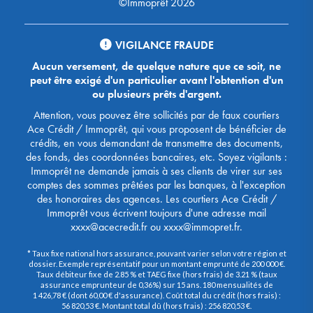
©Immoprêt 2026
VIGILANCE FRAUDE
Aucun versement, de quelque nature que ce soit, ne
peut être exigé d'un particulier avant l'obtention d'un
ou plusieurs prêts d'argent.
Attention, vous pouvez être sollicités par de faux courtiers
Ace Crédit / Immoprêt, qui vous proposent de bénéficier de
crédits, en vous demandant de transmettre des documents,
des fonds, des coordonnées bancaires, etc. Soyez vigilants :
Immoprêt ne demande jamais à ses clients de virer sur ses
comptes des sommes prêtées par les banques, à l'exception
des honoraires des agences. Les courtiers Ace Crédit /
Immoprêt vous écrivent toujours d'une adresse mail
xxxx@acecredit.fr ou xxxx@immopret.fr.
* Taux fixe national hors assurance, pouvant varier selon votre région et
dossier. Exemple représentatif pour un montant emprunté de 200 000 €.
Taux débiteur fixe de 2.85 % et TAEG fixe (hors frais) de 3.21 % (taux
assurance emprunteur de 0,36%) sur 15 ans. 180 mensualités de
1 426,78 € (dont 60,00 € d'assurance). Coût total du crédit (hors frais) :
56 820,53 €. Montant total dû (hors frais) : 256 820,53 €.