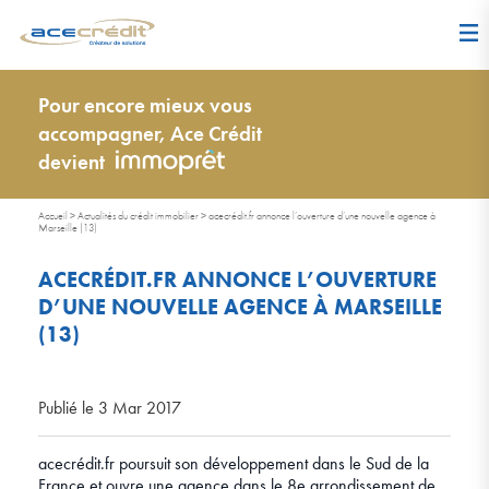
Pour encore mieux vous
accompagner, Ace Crédit
devient
Accueil
>
Actualités du crédit immobilier
>
acecrédit.fr annonce l’ouverture d’une nouvelle agence à
Marseille (13)
ACECRÉDIT.FR ANNONCE L’OUVERTURE
D’UNE NOUVELLE AGENCE À MARSEILLE
(13)
Publié le 3 Mar 2017
acecrédit.fr poursuit son développement dans le Sud de la
France et ouvre une agence dans le 8e arrondissement de