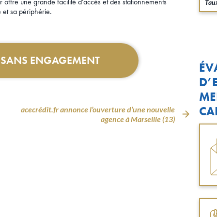
r offre une grande facilité d’accès et des stationnements
Taux
e et sa périphérie.
T SANS ENGAGEMENT
ÉV
D’
ME
CA
acecrédit.fr annonce l’ouverture d’une nouvelle
agence à Marseille (13)