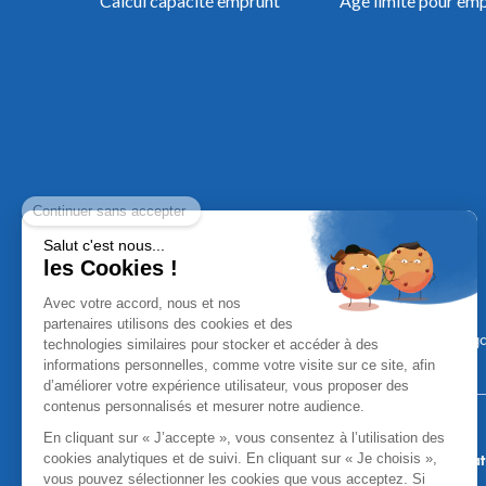
Calcul capacité emprunt
Âge limite pour em
Mentions Léga
Aucun versement, de quelque nature