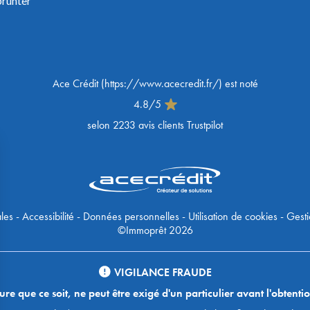
prunter
Ace Crédit
(
https://www.acecredit.fr/
) est noté
4.8
/
5
selon
2233
avis clients Trustpilot
les
-
Accessibilité
-
Données personnelles
-
Utilisation de cookies
-
Gesti
©Immoprêt 2026
VIGILANCE FRAUDE
 que ce soit, ne peut être exigé d'un particulier avant l'obtentio