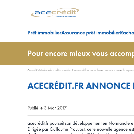
Prêt immobilier
Assurance prêt immobilier
Rachat
Pour encore mieux vous accomp
Accueil
>
Actualités du crédit immobilier
>
acecrédit.fr annonce l’ouverture d’une nouvelle agenc
ACECRÉDIT.FR ANNONCE 
Publié le 3 Mar 2017
acecrédit.fr poursuit son développement en Normandie e
Dirigée par Guillaume Prouvost, cette nouvelle agence est