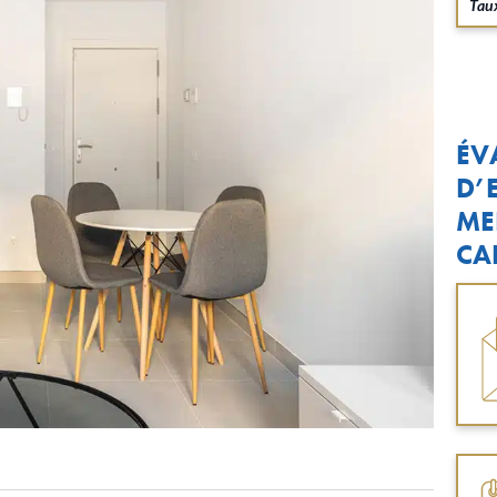
Taux
ÉV
D’
ME
CA