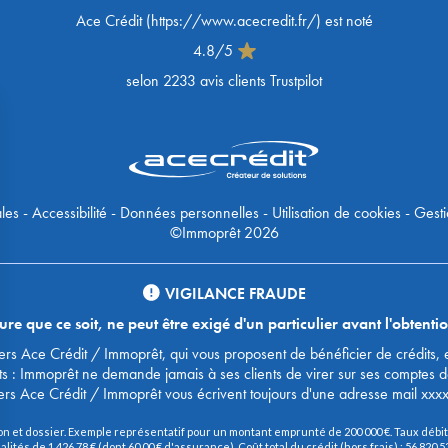
Ace Crédit
(
https://www.acecredit.fr/
) est noté
4.8
/
5
selon
2233
avis clients Trustpilot
les
-
Accessibilité
-
Données personnelles
-
Utilisation de cookies
-
Gesti
©Immoprêt 2026
VIGILANCE FRAUDE
 que ce soit, ne peut être exigé d'un particulier avant l'obtentio
urtiers Ace Crédit / Immoprêt, qui vous proposent de bénéficier de crédit
ts : Immoprêt ne demande jamais à ses clients de virer sur ses comptes 
ers Ace Crédit / Immoprêt vous écrivent toujours d'une adresse mail xxx
on et dossier. Exemple représentatif pour un montant emprunté de 200 000 €. Taux débite
és de 1 426,78 € (dont 60,00 € d'assurance). Coût total du crédit (hors frais) : 56 820,53 €