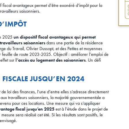
if fiscal avantageux permet d’être exonéré d’impôt pour la
ravailleurs saisonniers.
D’IMPÔT
en 2025
un dispositif fiscal avantageux qui permet
travailleurs saisonniers
dans une partie de la résidence
rge du Travail, Olivier Dussopt, et des Petites et moyennes
 feuille de route 2023-2025. Objectif : améliorer l’emploi de
effet sur
l’accès au logement des saisonniers
. Un défi
 FISCALE JUSQU’EN 2024
et de loi des finances, l’une d’entre elles s’adresse directement
t aux travailleurs saisonniers, la majorité gouvernementale a
 revenu pour ces locations. Une mesure qui va s’appliquer
vantage fiscal jusqu’en 2025
est à l’étude dans le projet de
esure sera réalisé cet été. Si les résultats sont positifs, le
 envisagé.