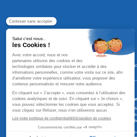
Mentions Léga
Aucun versement, de quelque nature
Attention, vous pouvez être sollicités par de faux co
fonds, des coordonnées bancaires, etc. Soyez vigilan
honoraires des agences. Les courti
* Taux fixe national hors assurance, pouvant varier selon votre régi
emprunteur de 0,36%) sur 15 ans. 180 mensualit