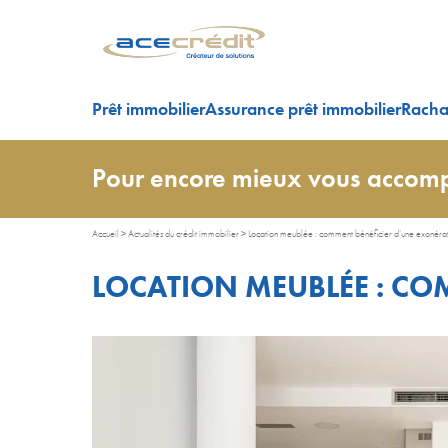
Prêt immobilier
Assurance prêt immobilier
Rachat
Pour encore mieux vous accomp
Accueil
>
Actualités du crédit immobilier
>
Location meublée : comment bénéficier d’une exonérat
LOCATION MEUBLÉE : CO