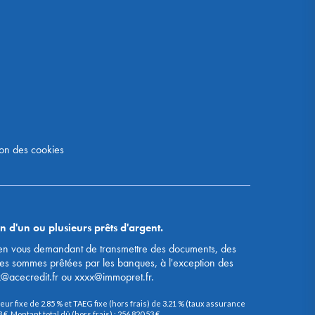
on des cookies
n d'un ou plusieurs prêts d'argent.
s, en vous demandant de transmettre des documents, des
des sommes prêtées par les banques, à l'exception des
x@acecredit.fr ou xxxx@immopret.fr.
ur fixe de 2.85 % et TAEG fixe (hors frais) de 3.21 % (taux assurance
. Montant total dû (hors frais) : 256 820,53 €.