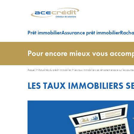
Prêt immobilier
Assurance prêt immobilier
Rachat
Pour encore mieux vous accomp
Accueil
>
Actualités du crédit immobilier
>
Les taux immobiliers se rétractent encore sur les courte
LES TAUX IMMOBILIERS S