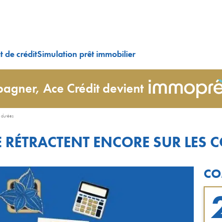
 de crédit
Simulation prêt immobilier
agner, Ace Crédit devient
s durées
E RÉTRACTENT ENCORE SUR LES 
CO