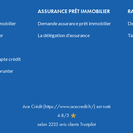
ASSURANCE PRÊT IMMOBILIER
R
mobilier
Demande assurance prêt immobilier
De
er
La délégation d'assurance
Ta
pte crédit
prunter
Ace Crédit
(
https://www.acecredit.fr/
) est noté
4.8
/
5
selon
2233
avis clients Trustpilot