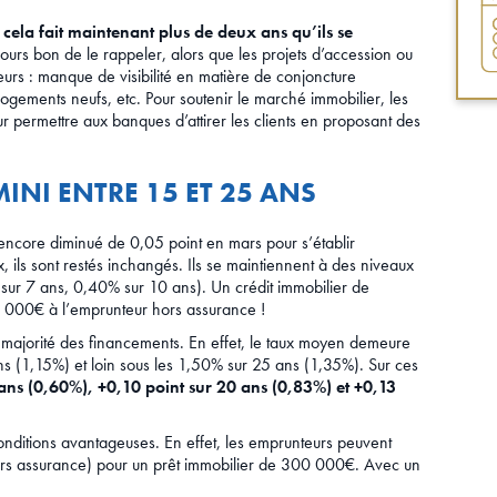
t
cela fait maintenant plus de deux ans qu’ils se
ujours bon de le rappeler, alors que les projets d’accession ou
teurs : manque de visibilité en matière de conjoncture
ogements neufs, etc. Pour soutenir le marché immobilier, les
r permettre aux banques d’attirer les clients en proposant des
INI ENTRE 15 ET 25 ANS
 encore diminué de 0,05 point en mars pour s’établir
 ils sont restés inchangés. Ils se maintiennent à des niveaux
0% sur 7 ans, 0,40% sur 10 ans). Un crédit immobilier de
 000€ à l’emprunteur hors assurance !
 majorité des financements. En effet, le taux moyen demeure
s (1,15%) et loin sous les 1,50% sur 25 ans (1,35%). Sur ces
ans (0,60%), +0,10 point sur 20 ans (0,83%) et +0,13
conditions avantageuses. En effet, les emprunteurs peuvent
hors assurance) pour un prêt immobilier de 300 000€. Avec un