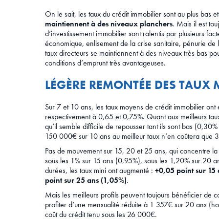
On le sait, les taux du crédit immobilier sont au plus bas e
maintiennent à des niveaux planchers
. Mais il est to
d’investissement immobilier sont ralentis par plusieurs fac
économique, enlisement de la crise sanitaire, pénurie de l
taux directeurs se maintiennent à des niveaux très bas pou
conditions d’emprunt très avantageuses.
LÉGÈRE REMONTÉE DES TAUX M
Sur 7 et 10 ans, les taux moyens de crédit immobilier ont
respectivement à 0,65 et 0,75%. Quant aux meilleurs taux,
qu’il semble difficile de repousser tant ils sont bas (0,3
150 000€ sur 10 ans au meilleur taux n’en coûtera que 3
Pas de mouvement sur 15, 20 et 25 ans, qui concentre la
sous les 1% sur 15 ans (0,95%), sous les 1,20% sur 20 an
durées, les taux mini ont augmenté :
+0,05 point sur 15 
point sur 25 ans (1,05%)
.
Mais les meilleurs profils peuvent toujours bénéficier de 
profiter d’une mensualité réduite à 1 357€ sur 20 ans (
coût du crédit tenu sous les 26 000€.