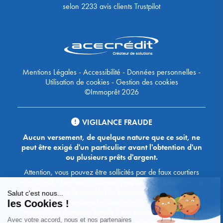
selon
2233
avis clients Trustpilot
Mentions Légales
-
Accessibilité
-
Données personnelles
-
Utilisation de cookies
-
Gestion des cookies
©Immoprêt 2026
VIGILANCE FRAUDE
Aucun versement, de quelque nature que ce soit, ne
peut être exigé d'un particulier avant l'obtention d'un
ou plusieurs prêts d'argent.
Attention, vous pouvez être sollicités par de faux courtiers
Ace Crédit / Immoprêt, qui vous proposent de bénéficier de
crédits, en vous demandant de transmettre des documents,
des fonds, des coordonnées bancaires, etc. Soyez vigilants :
Immoprêt ne demande jamais à ses clients de virer sur ses
comptes des sommes prêtées par les banques, à l'exception