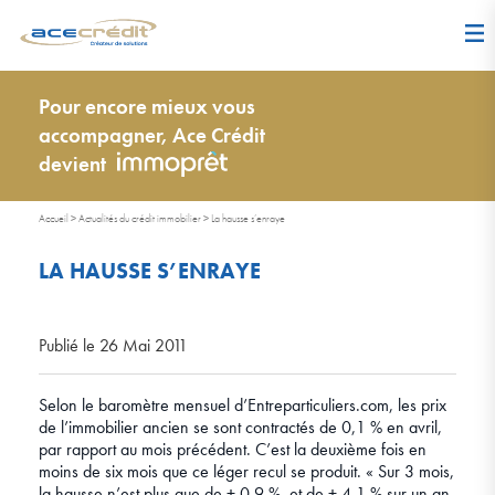
Pour encore mieux vous
accompagner, Ace Crédit
devient
Accueil
>
Actualités du crédit immobilier
>
La hausse s’enraye
LA HAUSSE S’ENRAYE
Publié le 26 Mai 2011
Selon le baromètre mensuel d’Entreparticuliers.com, les prix
de l’immobilier ancien se sont contractés de 0,1 % en avril,
par rapport au mois précédent. C’est la deuxième fois en
moins de six mois que ce léger recul se produit. « Sur 3 mois,
la hausse n’est plus que de + 0,9 %, et de + 4,1 % sur un an