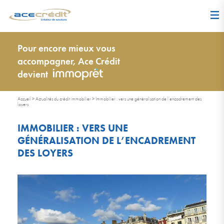
Pour encore mieux vous
accompagner, Ace Crédit
devient
Accueil
>
Actualités du crédit immobilier
>
Immobilier : vers une généralisation de l’encadrement des
loyers
IMMOBILIER : VERS UNE
GÉNÉRALISATION DE L’ENCADREMENT
DES LOYERS