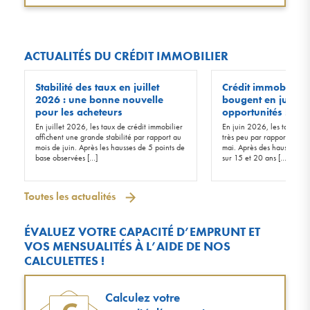
ACTUALITÉS DU CRÉDIT IMMOBILIER
Stabilité des taux en juillet
Crédit immobilier :
2026 : une bonne nouvelle
bougent en juin 20
pour les acheteurs
opportunités !
En juillet 2026, les taux de crédit immobilier
En juin 2026, les taux d’in
affichent une grande stabilité par rapport au
très peu par rapport à ceu
mois de juin. Après les hausses de 5 points de
mai. Après des hausses de 
base observées […]
sur 15 et 20 ans […]
Toutes les actualités
ÉVALUEZ VOTRE CAPACITÉ D’EMPRUNT ET
VOS MENSUALITÉS À L’AIDE DE NOS
CALCULETTES !
Calculez votre