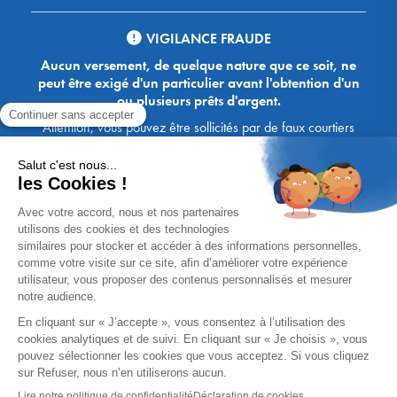
VIGILANCE FRAUDE
Aucun versement, de quelque nature que ce soit, ne
peut être exigé d'un particulier avant l'obtention d'un
ou plusieurs prêts d'argent.
Attention, vous pouvez être sollicités par de faux courtiers
Ace Crédit / Immoprêt, qui vous proposent de bénéficier de
crédits, en vous demandant de transmettre des documents,
des fonds, des coordonnées bancaires, etc. Soyez vigilants :
Immoprêt ne demande jamais à ses clients de virer sur ses
comptes des sommes prêtées par les banques, à l'exception
des honoraires des agences. Les courtiers Ace Crédit /
Immoprêt vous écrivent toujours d'une adresse mail
xxxx@acecredit.fr ou xxxx@immopret.fr.
* Taux fixe national hors assurance, pouvant varier selon votre région et
dossier. Exemple représentatif pour un montant emprunté de 200 000 €.
Taux débiteur fixe de 2.85 % et TAEG fixe (hors frais) de 3.21 % (taux
assurance emprunteur de 0,36%) sur 15 ans. 180 mensualités de
1 426,78 € (dont 60,00 € d'assurance). Coût total du crédit (hors frais) :
56 820,53 €. Montant total dû (hors frais) : 256 820,53 €.