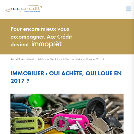
Pour encore mieux vous
accompagner, Ace Crédit
devient
Accueil
>
Actualités du crédit immobilier
>
Immobilier : qui achète, qui loue en 2017 ?
IMMOBILIER : QUI ACHÈTE, QUI LOUE EN
2017 ?