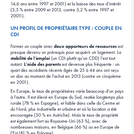
14,6 ans entre 1997 et 2001) et la baisse des taux d’intérêt
(3,5 % entre 2009 et 2013, contre 5,2 % entre 1997 et
20011).
UN PROFIL DE PROPRIÉTAIRE TYPE : COUPLE EN
CDI
Former un couple avec
deux apporteurs de ressources
est
presque devenu un prérequis pour acquérir un logement. La
stabilité de l’emploi
(un CDI plutôt qu’un CDD) l’est tout
autant.
L’aide des parents
est devenue plus fréquente : un
quart des accédants récents âgés de 25 à 44 ans ont reçu
un don au moment de l’achat en 2013 (contre un cinquième
en 2001).
En Europe, le taux de propriétaires varie beaucoup d’un pays
à l’autre. Il est élevé en Europe du Sud, restée longtemps plus
rurale (78 % en Espagne), et faible dans celle du Centre et
du Nord, plus industrielle et urbaine et où la location a été
encouragée (50 % en Autriche). Mais le taux de propriété
est également fort au Royaume-Uni (63 %), avec de
nombreuses maisons, en Belgique (66 %) ou en Europe de
l’Est (81 % en Pologne).