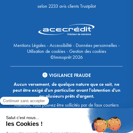
selon
2233
avis clients Trustpilot
Mentions Légales
-
Accessibilité
-
Données personnelles
-
Utilisation de cookies
-
Gestion des cookies
©Immoprêt 2026
VIGILANCE FRAUDE
Aucun versement, de quelque nature que ce soit, ne
peut être exigé d'un particulier avant l'obtention d'un
ou plusieurs prêts d'argent.
Attention, vous pouvez être sollicités par de faux courtiers
Ace Crédit / Immoprêt, qui vous proposent de bénéficier de
crédits, en vous demandant de transmettre des documents,
des fonds, des coordonnées bancaires, etc. Soyez vigilants :
Immoprêt ne demande jamais à ses clients de virer sur ses