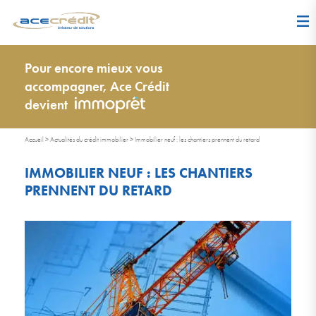
Pour encore mieux vous
accompagner, Ace Crédit
devient
Accueil
>
Actualités du crédit immobilier
>
Immobilier neuf : les chantiers prennent du retard
IMMOBILIER NEUF : LES CHANTIERS
PRENNENT DU RETARD