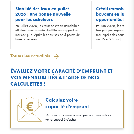
Stabilité des taux en juillet
Crédit immobilier :
2026 : une bonne nouvelle
bougent en juin 20
pour les acheteurs
opportunités !
En juillet 2026, les taux de crédit immobilier
En juin 2026, les taux d’in
affichent une grande stabilité par rapport au
très peu par rapport à ceu
mois de juin. Après les hausses de 5 points de
mai. Après des hausses de 
base observées […]
sur 15 et 20 ans […]
Toutes les actualités
ÉVALUEZ VOTRE CAPACITÉ D’EMPRUNT ET
VOS MENSUALITÉS À L’AIDE DE NOS
CALCULETTES !
Calculez votre
capacité d’emprunt
Déterminez combien vous pouvez emprunter et
votre capacité d'achat.