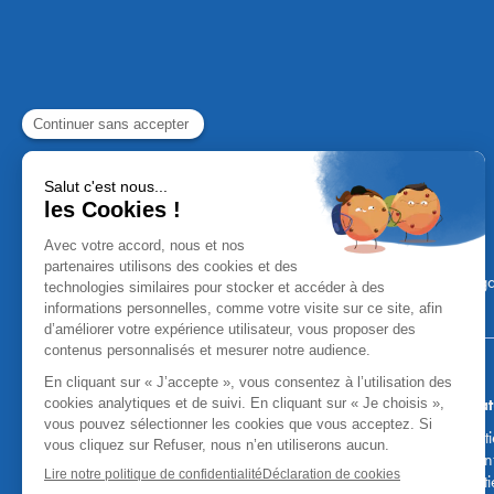
Mentions Léga
Aucun versement, de quelque nature
Attention, vous pouvez être sollicités par de faux co
fonds, des coordonnées bancaires, etc. Soyez vigilan
honoraires des agences. Les courti