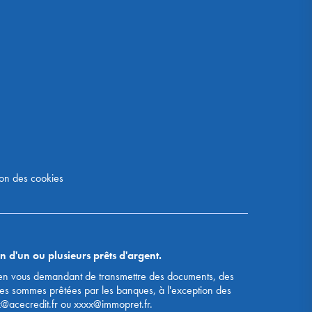
on des cookies
n d'un ou plusieurs prêts d'argent.
s, en vous demandant de transmettre des documents, des
des sommes prêtées par les banques, à l'exception des
x@acecredit.fr ou xxxx@immopret.fr.