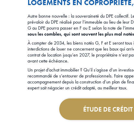
LOGEMENTS EN COPROPRIÉTÉ, 
Autre bonne nouvelle : la souveraineté du DPE collectif. 
prévaloir du DPE réalisé pour l’immeuble au lieu de leur DP
G au DPE pourra passer en F ou E selon la note de l’imm
sous les combles, qui sont souvent les plus mal notés
À compter de 2034, les biens notés G, F et E seront tous int
interdictions de louer ne concernent que les baux qui arri
contrat de location jusqu’en 2027, le propriétaire n’est 
avant cette échéance.
Un projet d’achat immobilier ? Qu’il s’agisse d’un investis
recommandé de s’entourer de professionnels. Faire appel 
accompagnement depuis la construction d’un plan de fina
expert sait négocier un crédit adapté, au meilleur taux.
ÉTUDE DE CRÉDI