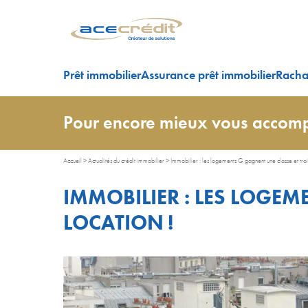
Prêt immobilier
Assurance prêt immobilier
Rachat
Pour encore mieux vous accomp
Accueil
>
Actualités du crédit immobilier
>
Immobilier : les logements G gagnent une classe et troi
IMMOBILIER : LES LOGEM
LOCATION !