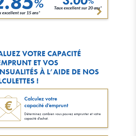
2.85
3.00
%
%
Taux excellent sur 20 ans*
 excellent sur 15 ans*
ALUEZ VOTRE CAPACITÉ
EMPRUNT ET VOS
NSUALITÉS À L’AIDE DE NOS
LCULETTES !
Calculez votre
capacité d’emprunt
Déterminez combien vous pouvez emprunter et votre
capacité d'achat.