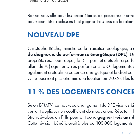
Publié le 23 Fév 2024
Bonne nouvelle pour les propriétaires de passoires therm
pourraient être reclassés F et gagner trois ans de location
NOUVEAU DPE
Christophe Béchu, ministre de la Transition écologique, 
du diagnostic de performance énergétique (DPE)
. U
propriétaires. Pour rappel, le DPE permet d’établir la pe
allant de A (logements très performants) à G (logements 
également à établir la décence énergétique et le droit de l
G ne pourront plus être mis à la location en 2025 et les 
11 % DES LOGEMENTS CONCE
Selon BFMTV, ce nouveau changement du DPE vise les bien
verront appliquer un coefficient de modulation. Résultat : 
être réévalués en F. Ils pourront donc
gagner trois ans d
Cette révision bénéficierait à plus de 100 000 logements.