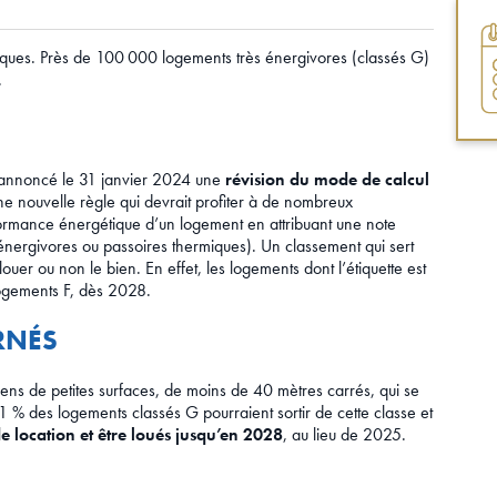
iques. Près de 100 000 logements très énergivores (classés G)
.
a annoncé le 31 janvier 2024 une
révision du mode de calcul
ne nouvelle règle qui devrait profiter à de nombreux
rformance énergétique d’un logement en attribuant une note
énergivores ou passoires thermiques). Un classement qui sert
ouer ou non le bien. En effet, les logements dont l’étiquette est
logements F, dès 2028.
RNÉS
s de petites surfaces, de moins de 40 mètres carrés, qui se
11 % des logements classés G pourraient sortir de cette classe et
e location et être loués jusqu’en 2028
, au lieu de 2025.