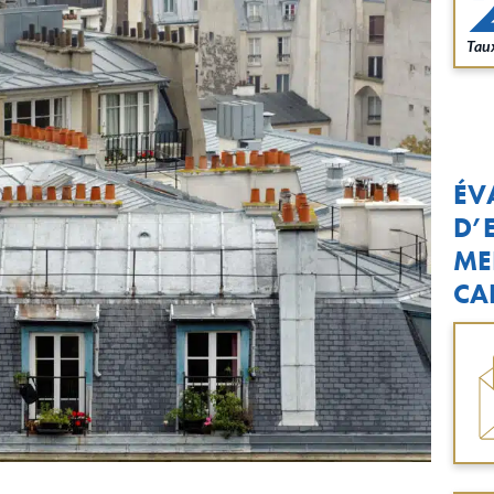
Taux
ÉV
D’
ME
CA