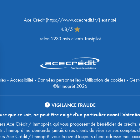
Ace Crédit
(
https://www.acecredit.fr/
) est noté
4.8
/
5
selon
2233
avis clients Trustpilot
les
-
Accessibilité
-
Données personnelles
-
Utilisation de cookies
-
Gesti
©Immoprêt 2026
VIGILANCE FRAUDE
 que ce soit, ne peut être exigé d'un particulier avant l'obtentio
urtiers Ace Crédit / Immoprêt, qui vous proposent de bénéficier de crédit
ts : Immoprêt ne demande jamais à ses clients de virer sur ses comptes 
ers Ace Crédit / Immoprêt vous écrivent toujours d'une adresse mail xxx