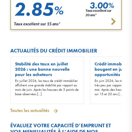
2.85
3.00
%
%
Taux excellent sur
20 ans*
Taux excellent sur 15 ans*
ACTUALITÉS DU CRÉDIT IMMOBILIER
Stabilité des taux en juillet
Crédit immobilier :
2026 : une bonne nouvelle
bougent en juin 20
pour les acheteurs
opportunités !
En juillet 2026, les taux de crédit immobilier
En juin 2026, les taux d’in
affichent une grande stabilité par rapport au
très peu par rapport à ceu
mois de juin. Après les hausses de 5 points de
mai. Après des hausses de 
base observées […]
sur 15 et 20 ans […]
Toutes les actualités
ÉVALUEZ VOTRE CAPACITÉ D’EMPRUNT ET
VOS MENSUALITÉS À L’AIDE DE NOS