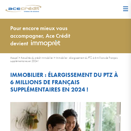
Pour encore mieux vous
accompagner, Ace Crédit
devient
Accueil
>
Actualités du crédit immobilier
>
Immobilier : élargissement du PTZ à 6 millions de Français
supplémentaires en 2024 !
IMMOBILIER : ÉLARGISSEMENT DU PTZ À
6 MILLIONS DE FRANÇAIS
SUPPLÉMENTAIRES EN 2024 !