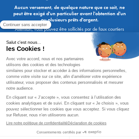
Aucun versement, de quelque nature que ce soit, ne
peut être exigé d'un particulier avant l'obtention d'un
ou plusieurs prêts d'argent.
Attention, vous pouvez être sollicités par de faux courtiers
Ace Crédit / Immoprêt, qui vous proposent de bénéficier de
crédits, en vous demandant de transmettre des documents,
des fonds, des coordonnées bancaires, etc. Soyez vigilants :
Immoprêt ne demande jamais à ses clients de virer sur ses
comptes des sommes prêtées par les banques, à l'exception
des honoraires des agences. Les courtiers Ace Crédit /
Immoprêt vous écrivent toujours d'une adresse mail
xxxx@acecredit.fr ou xxxx@immopret.fr.
* Taux fixe national hors assurance, pouvant varier selon votre région et
dossier. Exemple représentatif pour un montant emprunté de 200 000 €.
Taux débiteur fixe de 2.85 % et TAEG fixe (hors frais) de 3.21 % (taux
assurance emprunteur de 0,36%) sur 15 ans. 180 mensualités de
1 426,78 € (dont 60,00 € d'assurance). Coût total du crédit (hors frais) :
56 820,53 €. Montant total dû (hors frais) : 256 820,53 €.
Un crédit vous engage et doit être remboursé. Vérifiez vos capacités
de remboursement avant de vous engager