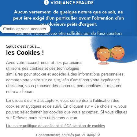
VIGILANCE FRAUDE
Aucun versement, de quelque nature que ce soit, ne
peut être exigé d'un particulier avant l'obtention d'un
ou plusieurs prêts d'argent.
Attention, vous pouvez être sollicités par de faux courtiers
Ace Crédit / Immoprêt, qui vous proposent de bénéficier de
crédits, en vous demandant de transmettre des documents,
des fonds, des coordonnées bancaires, etc. Soyez vigilants :
Immoprêt ne demande jamais à ses clients de virer sur ses
comptes des sommes prêtées par les banques, à l'exception
des honoraires des agences. Les courtiers Ace Crédit /
Immoprêt vous écrivent toujours d'une adresse mail
xxxx@acecredit.fr ou xxxx@immopret.fr.
* Taux fixe national hors assurance, pouvant varier selon votre région et
dossier. Exemple représentatif pour un montant emprunté de 200 000 €.
Taux débiteur fixe de 2.85 % et TAEG fixe (hors frais) de 3.21 % (taux
assurance emprunteur de 0,36%) sur 15 ans. 180 mensualités de
1 426,78 € (dont 60,00 € d'assurance). Coût total du crédit (hors frais) :
56 820,53 €. Montant total dû (hors frais) : 256 820,53 €.
Un crédit vous engage et doit être remboursé. Vérifiez vos capacités