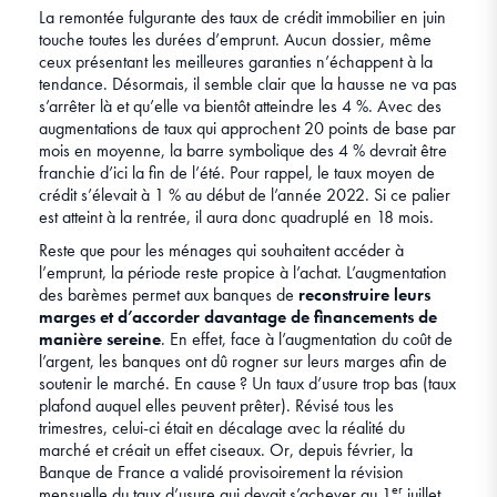
La remontée fulgurante des taux de crédit immobilier en juin
touche toutes les durées d’emprunt. Aucun dossier, même
ceux présentant les meilleures garanties n’échappent à la
tendance. Désormais, il semble clair que la hausse ne va pas
s’arrêter là et qu’elle va bientôt atteindre les 4 %. Avec des
augmentations de taux qui approchent 20 points de base par
mois en moyenne, la barre symbolique des 4 % devrait être
franchie d’ici la fin de l’été. Pour rappel, le taux moyen de
crédit s’élevait à 1 % au début de l’année 2022. Si ce palier
est atteint à la rentrée, il aura donc quadruplé en 18 mois.
Reste que pour les ménages qui souhaitent accéder à
l’emprunt, la période reste propice à l’achat. L’augmentation
des barèmes permet aux banques de
reconstruire leurs
marges et d’accorder davantage de financements de
manière sereine
. En effet, face à l’augmentation du coût de
l’argent, les banques ont dû rogner sur leurs marges afin de
soutenir le marché. En cause ? Un taux d’usure trop bas (taux
plafond auquel elles peuvent prêter). Révisé tous les
trimestres, celui-ci était en décalage avec la réalité du
marché et créait un effet ciseaux. Or, depuis février, la
Banque de France a validé provisoirement la révision
er
mensuelle du taux d’usure qui devait s’achever au 1
juillet.