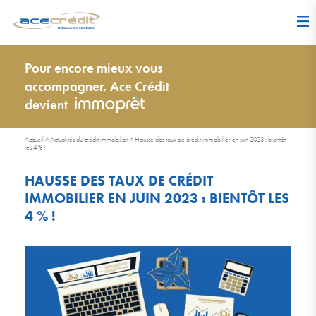
Pour encore mieux vous
accompagner, Ace Crédit
devient
Accueil
>
Actualités du crédit immobilier
>
Hausse des taux de crédit immobilier en juin 2023 : bientôt
les 4 % !
HAUSSE DES TAUX DE CRÉDIT
IMMOBILIER EN JUIN 2023 : BIENTÔT LES
4 % !