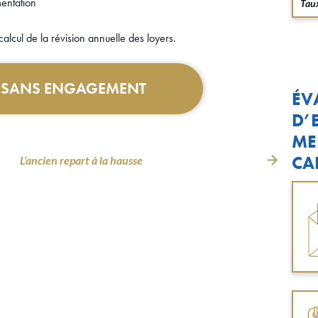
mentation
Taux
calcul de la révision annuelle des loyers.
T SANS ENGAGEMENT
ÉV
D’
ME
CA
L’ancien repart à la hausse