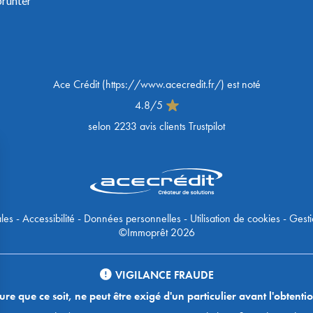
prunter
Ace Crédit
(
https://www.acecredit.fr/
) est noté
4.8
/
5
selon
2233
avis clients Trustpilot
les
-
Accessibilité
-
Données personnelles
-
Utilisation de cookies
-
Gesti
©Immoprêt 2026
VIGILANCE FRAUDE
 que ce soit, ne peut être exigé d'un particulier avant l'obtentio