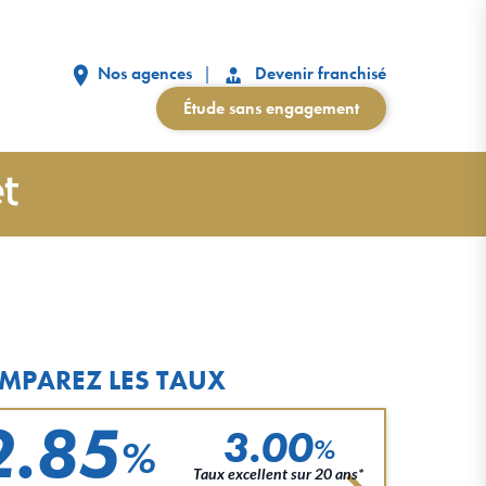
Nos agences
Devenir franchisé
Étude sans engagement
MPAREZ LES TAUX
2.85
3.00
%
%
Taux excellent sur 20 ans*