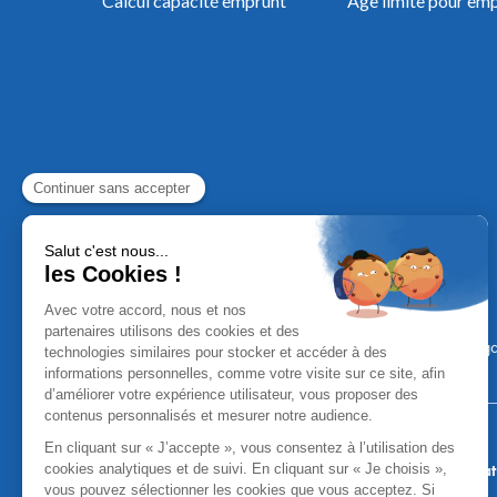
Calcul capacité emprunt
Âge limite pour em
Mentions Léga
Aucun versement, de quelque nature