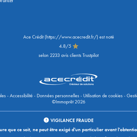
prunter
Ace Crédit
(
https://www.acecredit.fr/
) est noté
4.8
/
5
selon
2233
avis clients Trustpilot
les
-
Accessibilité
-
Données personnelles
-
Utilisation de cookies
-
Gesti
©Immoprêt 2026
VIGILANCE FRAUDE
 que ce soit, ne peut être exigé d'un particulier avant l'obtentio