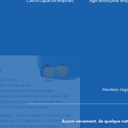
Calcul capacité emprunt
Âge limite pour em
Mentions Léga
Aucun versement, de quelque nature