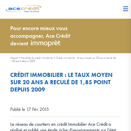
Pour encore mieux vous
accompagner, Ace Crédit
devient
Accueil
>
Actualités du crédit immobilier
>
Crédit immobilier : le taux moyen sur 20 ans a reculé de
1,85 point depuis 2009
CRÉDIT IMMOBILIER : LE TAUX MOYEN
SUR 20 ANS A RECULÉ DE 1,85 POINT
DEPUIS 2009
Publié le 17 Fév 2015
Le réseau de courtiers en crédit Immobilier Ace Crédit a
réalisé et publié une étude riche d’enseignements sur l’état