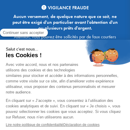
VIGILANCE FRAUDE
Aucun versement, de quelque nature que ce soit, ne
peut être exigé d'un particulier avant l'obtention d'un
ou plusieurs prêts d'argent.
Attention, vous pouvez être sollicités par de faux courtiers
Ace Crédit / Immoprêt, qui vous proposent de bénéficier de
crédits, en vous demandant de transmettre des documents,
des fonds, des coordonnées bancaires, etc. Soyez vigilants :
Immoprêt ne demande jamais à ses clients de virer sur ses
comptes des sommes prêtées par les banques, à l'exception
des honoraires des agences. Les courtiers Ace Crédit /
Immoprêt vous écrivent toujours d'une adresse mail
xxxx@acecredit.fr ou xxxx@immopret.fr.
* Taux fixe national hors assurance, pouvant varier selon votre région et
dossier. Exemple représentatif pour un montant emprunté de 200 000 €.
Taux débiteur fixe de 2.85 % et TAEG fixe (hors frais) de 3.21 % (taux
assurance emprunteur de 0,36%) sur 15 ans. 180 mensualités de
1 426,78 € (dont 60,00 € d'assurance). Coût total du crédit (hors frais) :
56 820,53 €. Montant total dû (hors frais) : 256 820,53 €.