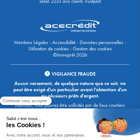
selon
2233
avis clients Trustpilot
Mentions Légales
-
Accessibilité
-
Données personnelles
-
Utilisation de cookies
-
Gestion des cookies
©Immoprêt 2026
VIGILANCE FRAUDE
Aucun versement, de quelque nature que ce soit, ne
peut être exigé d'un particulier avant l'obtention d'un
ou plusieurs prêts d'argent.
Attention, vous pouvez être sollicités par de faux courtiers
Ace Crédit / Immoprêt, qui vous proposent de bénéficier de
crédits, en vous demandant de transmettre des documents,
des fonds, des coordonnées bancaires, etc. Soyez vigilants :
Immoprêt ne demande jamais à ses clients de virer sur ses
comptes des sommes prêtées par les banques, à l'exception