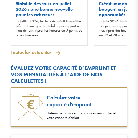
Stabilité des taux en juillet
Crédit immobilier :
2026 : une bonne nouvelle
bougent en juin 20
pour les acheteurs
opportunités !
En juillet 2026, les taux de crédit immobilier
En juin 2026, les taux d’in
affichent une grande stabilité par rapport au
très peu par rapport à ceu
mois de juin. Après les hausses de 5 points de
mai. Après des hausses de 
base observées […]
sur 15 et 20 ans […]
Toutes les actualités
ÉVALUEZ VOTRE CAPACITÉ D’EMPRUNT ET
VOS MENSUALITÉS À L’AIDE DE NOS
CALCULETTES !
Calculez votre
capacité d’emprunt
Déterminez combien vous pouvez emprunter et
votre capacité d'achat.