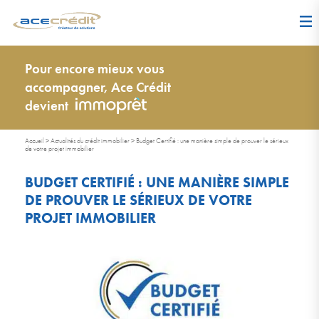
Pour encore mieux vous
accompagner, Ace Crédit
devient
Accueil
>
Actualités du crédit immobilier
>
Budget Certifié : une manière simple de prouver le sérieux
de votre projet immobilier
BUDGET CERTIFIÉ : UNE MANIÈRE SIMPLE
DE PROUVER LE SÉRIEUX DE VOTRE
PROJET IMMOBILIER