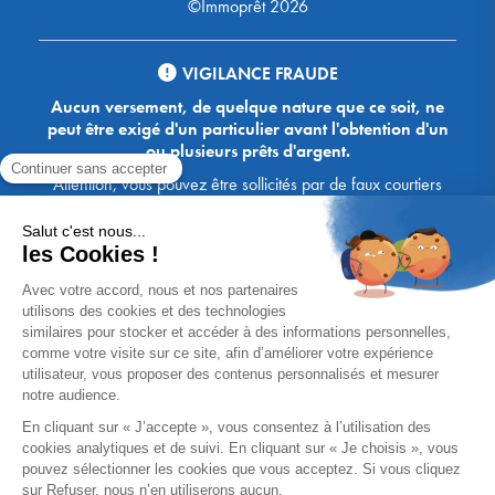
©Immoprêt 2026
VIGILANCE FRAUDE
Aucun versement, de quelque nature que ce soit, ne
peut être exigé d'un particulier avant l'obtention d'un
ou plusieurs prêts d'argent.
Attention, vous pouvez être sollicités par de faux courtiers
Ace Crédit / Immoprêt, qui vous proposent de bénéficier de
crédits, en vous demandant de transmettre des documents,
des fonds, des coordonnées bancaires, etc. Soyez vigilants :
Immoprêt ne demande jamais à ses clients de virer sur ses
comptes des sommes prêtées par les banques, à l'exception
des honoraires des agences. Les courtiers Ace Crédit /
Immoprêt vous écrivent toujours d'une adresse mail
xxxx@acecredit.fr ou xxxx@immopret.fr.
* Taux fixe national hors assurance, pouvant varier selon votre région et
dossier. Exemple représentatif pour un montant emprunté de 200 000 €.
Taux débiteur fixe de 2.85 % et TAEG fixe (hors frais) de 3.21 % (taux
assurance emprunteur de 0,36%) sur 15 ans. 180 mensualités de
1 426,78 € (dont 60,00 € d'assurance). Coût total du crédit (hors frais) :
56 820,53 €. Montant total dû (hors frais) : 256 820,53 €.