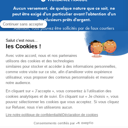
Aucun versement, de quelque nature que ce soit, ne
peut être exigé d'un particulier avant l'obtention d'un
ou plusieurs prêts d'argent.
Attention, vous pouvez être sollicités par de faux courtiers
Ace Crédit / Immoprêt, qui vous proposent de bénéficier de
crédits, en vous demandant de transmettre des documents,
des fonds, des coordonnées bancaires, etc. Soyez vigilants :
Immoprêt ne demande jamais à ses clients de virer sur ses
comptes des sommes prêtées par les banques, à l'exception
des honoraires des agences. Les courtiers Ace Crédit /
Immoprêt vous écrivent toujours d'une adresse mail
xxxx@acecredit.fr ou xxxx@immopret.fr.
* Taux fixe national hors assurance, pouvant varier selon votre région et
dossier. Exemple représentatif pour un montant emprunté de 200 000 €.
Taux débiteur fixe de 2.85 % et TAEG fixe (hors frais) de 3.21 % (taux
assurance emprunteur de 0,36%) sur 15 ans. 180 mensualités de
1 426,78 € (dont 60,00 € d'assurance). Coût total du crédit (hors frais) :
56 820,53 €. Montant total dû (hors frais) : 256 820,53 €.
Un crédit vous engage et doit être remboursé. Vérifiez vos capacités