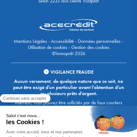
selon
2233
avis clients Trustpilot
Mentions Légales
-
Accessibilité
-
Données personnelles
-
Utilisation de cookies
-
Gestion des cookies
©Immoprêt 2026
VIGILANCE FRAUDE
Aucun versement, de quelque nature que ce soit, ne
peut être exigé d'un particulier avant l'obtention d'un
ou plusieurs prêts d'argent.
Attention, vous pouvez être sollicités par de faux courtiers
Ace Crédit / Immoprêt, qui vous proposent de bénéficier de
crédits, en vous demandant de transmettre des documents,
des fonds, des coordonnées bancaires, etc. Soyez vigilants :
Immoprêt ne demande jamais à ses clients de virer sur ses
comptes des sommes prêtées par les banques, à l'exception