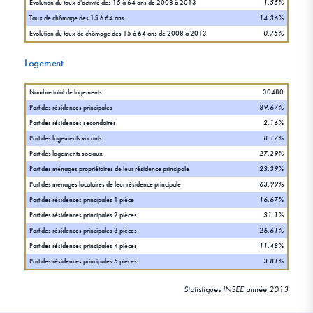
Evolution du taux d'activité des 15 à 64 ans de 2008 à 2013
1.55%
Taux de chômage des 15 à 64 ans
14.36%
Evolution du taux de chômage des 15 à 64 ans de 2008 à 2013
0.75%
Logement
Nombre total de logements
30480
Part des résidences principales
89.67%
Part des résidences secondaires
2.16%
Part des logements vacants
8.17%
Part des logements sociaux
27.29%
Part des ménages propriétaires de leur résidence principale
23.39%
Part des ménages locataires de leur résidence principale
63.99%
Part des résidences principales 1 pièce
16.67%
Part des résidences principales 2 pièces
31.1%
Part des résidences principales 3 pièces
26.61%
Part des résidences principales 4 pièces
11.48%
Part des résidences principales 5 pièces
3.81%
Statistiques INSEE année 2013