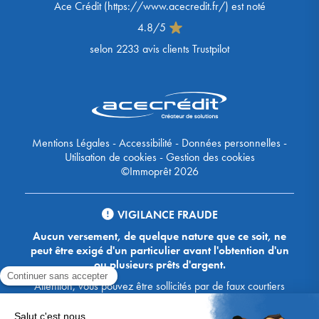
Ace Crédit
(
https://www.acecredit.fr/
) est noté
4.8
/
5
selon
2233
avis clients Trustpilot
Mentions Légales
-
Accessibilité
-
Données personnelles
-
Utilisation de cookies
-
Gestion des cookies
©Immoprêt 2026
VIGILANCE FRAUDE
Aucun versement, de quelque nature que ce soit, ne
peut être exigé d'un particulier avant l'obtention d'un
ou plusieurs prêts d'argent.
Attention, vous pouvez être sollicités par de faux courtiers
Ace Crédit / Immoprêt, qui vous proposent de bénéficier de
crédits, en vous demandant de transmettre des documents,