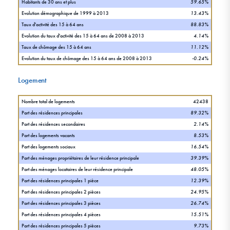
Habitants de 30 ans et plus
59.65%
Evolution démographique de 1999 à 2013
13.43%
Taux d'activité des 15 à 64 ans
88.83%
Evolution du taux d'activité des 15 à 64 ans de 2008 à 2013
4.14%
Taux de chômage des 15 à 64 ans
11.12%
Evolution du taux de chômage des 15 à 64 ans de 2008 à 2013
-0.24%
Logement
Nombre total de logements
42438
Part des résidences principales
89.32%
Part des résidences secondaires
2.14%
Part des logements vacants
8.53%
Part des logements sociaux
16.54%
Part des ménages propriétaires de leur résidence principale
39.39%
Part des ménages locataires de leur résidence principale
48.05%
Part des résidences principales 1 pièce
12.39%
Part des résidences principales 2 pièces
24.95%
Part des résidences principales 3 pièces
26.74%
Part des résidences principales 4 pièces
15.51%
Part des résidences principales 5 pièces
9.73%