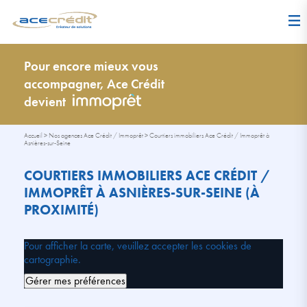
Pour encore mieux vous
accompagner, Ace Crédit
devient
Accueil
>
Nos agences Ace Crédit / Immoprêt
>
Courtiers immobiliers Ace Crédit / Immoprêt à
Asnières-sur-Seine
COURTIERS IMMOBILIERS ACE CRÉDIT /
IMMOPRÊT À ASNIÈRES-SUR-SEINE (À
PROXIMITÉ)
Pour afficher la carte, veuillez accepter les cookies de
cartographie.
Gérer mes préférences