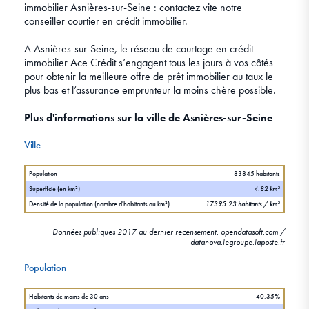
immobilier Asnières-sur-Seine : contactez vite notre
conseiller courtier en crédit immobilier.
A Asnières-sur-Seine, le réseau de courtage en crédit
immobilier Ace Crédit s’engagent tous les jours à vos côtés
pour obtenir la meilleure offre de prêt immobilier au taux le
plus bas et l’assurance emprunteur la moins chère possible.
Plus d'informations sur la ville de Asnières-sur-Seine
Ville
Population
83845 habitants
Superficie (en km²)
4.82 km²
Densité de la population (nombre d'habitants au km²)
17395.23 habitants / km²
Données publiques 2017 au dernier recensement. opendatasoft.com /
datanova.legroupe.laposte.fr
Population
Habitants de moins de 30 ans
40.35%