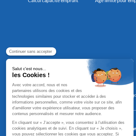
Calcul capacité emprunt
Âge limite pour em
Mentions Léga
Aucun versement, de quelque nature