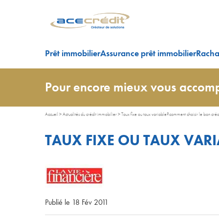
Prêt immobilier
Assurance prêt immobilier
Rachat
Pour encore mieux vous accomp
Accueil
>
Actualités du crédit immobilier
>
Taux fixe ou taux variable?comment choisir le bon cré
TAUX FIXE OU TAUX VAR
Publié le 18 Fév 2011