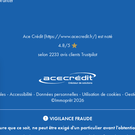
prunter
Ace Crédit
(
https://www.acecredit.fr/
) est noté
4.8
/
5
selon
2233
avis clients Trustpilot
les
-
Accessibilité
-
Données personnelles
-
Utilisation de cookies
-
Gesti
©Immoprêt 2026
VIGILANCE FRAUDE
 que ce soit, ne peut être exigé d'un particulier avant l'obtentio