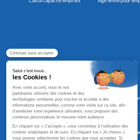
Calcul capacité emprunt
Âge limite pour em
Mentions Léga
Aucun versement, de quelque nature