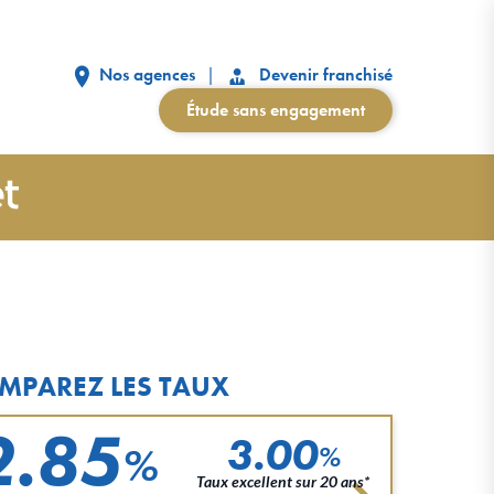
Nos agences
Devenir franchisé
Étude sans engagement
MPAREZ LES TAUX
2.85
3.00
%
%
Taux excellent sur 20 ans*