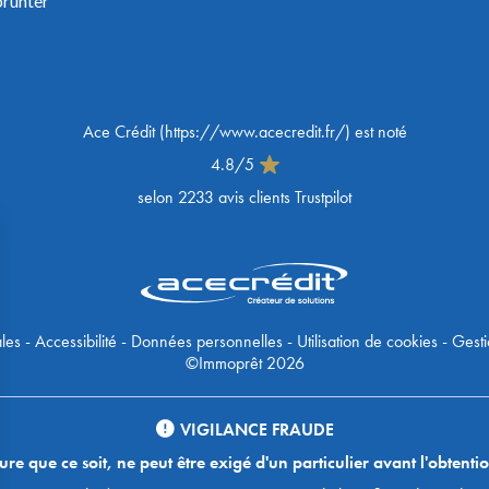
prunter
Ace Crédit
(
https://www.acecredit.fr/
) est noté
4.8
/
5
selon
2233
avis clients Trustpilot
les
-
Accessibilité
-
Données personnelles
-
Utilisation de cookies
-
Gesti
©Immoprêt 2026
VIGILANCE FRAUDE
 que ce soit, ne peut être exigé d'un particulier avant l'obtentio