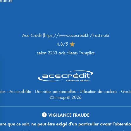
prunter
Ace Crédit
(
https://www.acecredit.fr/
) est noté
4.8
/
5
selon
2233
avis clients Trustpilot
les
-
Accessibilité
-
Données personnelles
-
Utilisation de cookies
-
Gesti
©Immoprêt 2026
VIGILANCE FRAUDE
 que ce soit, ne peut être exigé d'un particulier avant l'obtentio