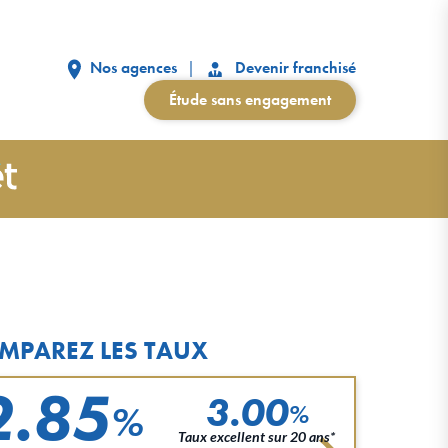
Nos agences
Devenir franchisé
Étude sans engagement
MPAREZ LES TAUX
2.85
3.00
%
%
Taux excellent sur 20 ans*