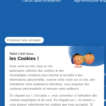
Calcul capacité emprunt
Âge limite pour em
Mentions Léga
Aucun versement, de quelque nature