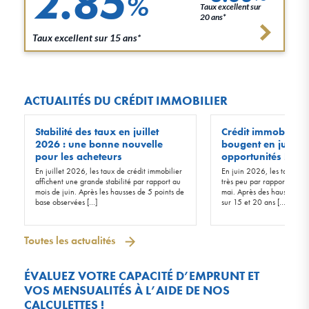
2.85
%
Taux excellent sur
20 ans*
Taux excellent sur 15 ans*
ACTUALITÉS DU CRÉDIT IMMOBILIER
Stabilité des taux en juillet
Crédit immobilier :
2026 : une bonne nouvelle
bougent en juin 20
pour les acheteurs
opportunités !
En juillet 2026, les taux de crédit immobilier
En juin 2026, les taux d’in
affichent une grande stabilité par rapport au
très peu par rapport à ceu
mois de juin. Après les hausses de 5 points de
mai. Après des hausses de 
base observées […]
sur 15 et 20 ans […]
Toutes les actualités
ÉVALUEZ VOTRE CAPACITÉ D’EMPRUNT ET
VOS MENSUALITÉS À L’AIDE DE NOS
CALCULETTES !