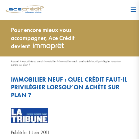
Pour encore mieux vous
accompagner, Ace Crédit
devient
Accueil
>
Actualités du crédit immobilier
>
Immobilier neuf : quel crédit faut-il privilégier lorsqu’on
achète sur plan ?
IMMOBILIER NEUF : QUEL CRÉDIT FAUT-IL
PRIVILÉGIER LORSQU’ON ACHÈTE SUR
PLAN ?
Publié le 1 Juin 2011