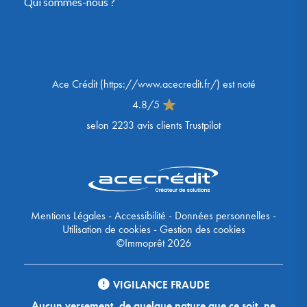
Qui sommes-nous ?
Ace Crédit
(
https://www.acecredit.fr/
) est noté
4.8
/
5
selon
2233
avis clients Trustpilot
Mentions Légales
-
Accessibilité
-
Données personnelles
-
Utilisation de cookies
-
Gestion des cookies
©Immoprêt 2026
VIGILANCE FRAUDE
Aucun versement, de quelque nature que ce soit, ne