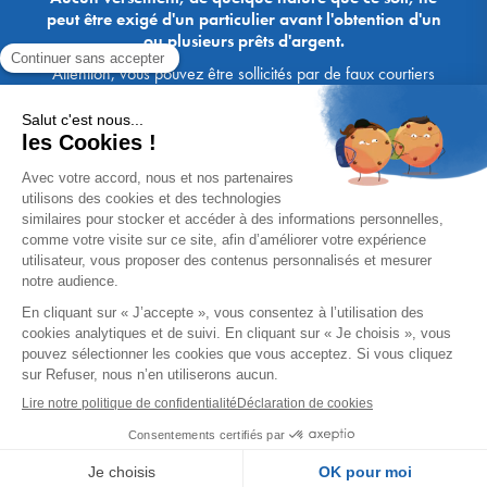
peut être exigé d'un particulier avant l'obtention d'un
ou plusieurs prêts d'argent.
Attention, vous pouvez être sollicités par de faux courtiers
Ace Crédit / Immoprêt, qui vous proposent de bénéficier de
crédits, en vous demandant de transmettre des documents,
des fonds, des coordonnées bancaires, etc. Soyez vigilants :
Immoprêt ne demande jamais à ses clients de virer sur ses
comptes des sommes prêtées par les banques, à l'exception
des honoraires des agences. Les courtiers Ace Crédit /
Immoprêt vous écrivent toujours d'une adresse mail
xxxx@acecredit.fr ou xxxx@immopret.fr.
* Taux fixe national hors assurance, pouvant varier selon votre région et
dossier. Exemple représentatif pour un montant emprunté de 200 000 €.
Taux débiteur fixe de 2.85 % et TAEG fixe (hors frais) de 3.21 % (taux
assurance emprunteur de 0,36%) sur 15 ans. 180 mensualités de
1 426,78 € (dont 60,00 € d'assurance). Coût total du crédit (hors frais) :
56 820,53 €. Montant total dû (hors frais) : 256 820,53 €.
Un crédit vous engage et doit être remboursé. Vérifiez vos capacités
de remboursement avant de vous engager