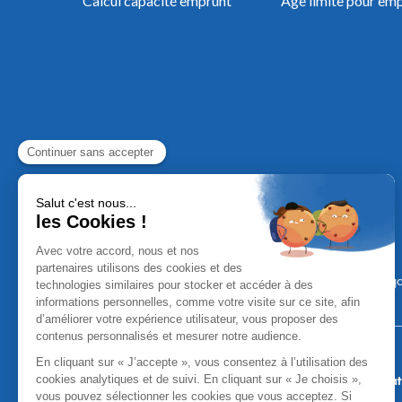
Calcul capacité emprunt
Âge limite pour em
Mentions Léga
Aucun versement, de quelque nature