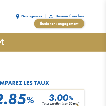
Nos agences
Devenir franchisé
Étude sans engagement
MPAREZ LES TAUX
2.85
3.00
%
%
Taux excellent sur 20 ans*