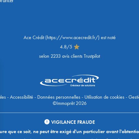
prunter
Ace Crédit
(
https://www.acecredit.fr/
) est noté
4.8
/
5
selon
2233
avis clients Trustpilot
les
-
Accessibilité
-
Données personnelles
-
Utilisation de cookies
-
Gesti
©Immoprêt 2026
VIGILANCE FRAUDE
 que ce soit, ne peut être exigé d'un particulier avant l'obtentio