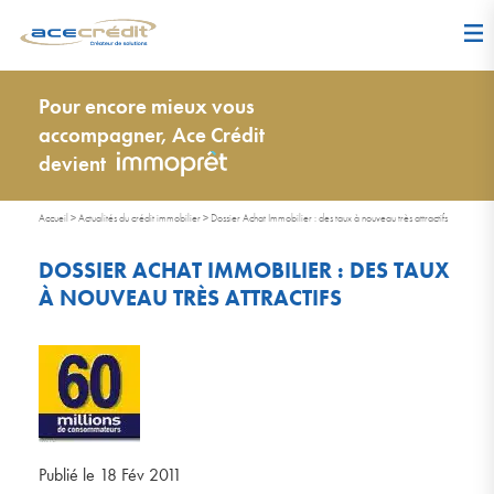
Pour encore mieux vous
accompagner, Ace Crédit
devient
Accueil
>
Actualités du crédit immobilier
>
Dossier Achat Immobilier : des taux à nouveau très attractifs
DOSSIER ACHAT IMMOBILIER : DES TAUX
À NOUVEAU TRÈS ATTRACTIFS
Publié le 18 Fév 2011