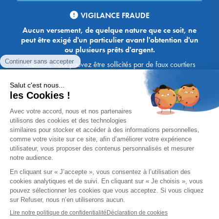
VIGILANCE FRAUDE
Aucun versement, de quelque nature que ce soit, ne
peut être exigé d'un particulier avant l'obtention d'un
ou plusieurs prêts d'argent.
Attention, vous pouvez être sollicités par de faux courtiers
Ace Crédit / Immoprêt, qui vous proposent de bénéficier de
crédits, en vous demandant de transmettre des documents,
des fonds, des coordonnées bancaires, etc. Soyez vigilants :
Immoprêt ne demande jamais à ses clients de virer sur ses
comptes des sommes prêtées par les banques, à l'exception
des honoraires des agences. Les courtiers Ace Crédit /
Immoprêt vous écrivent toujours d'une adresse mail
xxxx@acecredit.fr ou xxxx@immopret.fr.
* Taux fixe national hors assurance, pouvant varier selon votre région et
dossier. Exemple représentatif pour un montant emprunté de 200 000 €.
Taux débiteur fixe de 2.85 % et TAEG fixe (hors frais) de 3.21 % (taux
assurance emprunteur de 0,36%) sur 15 ans. 180 mensualités de
1 426,78 € (dont 60,00 € d'assurance). Coût total du crédit (hors frais) :
56 820,53 €. Montant total dû (hors frais) : 256 820,53 €.