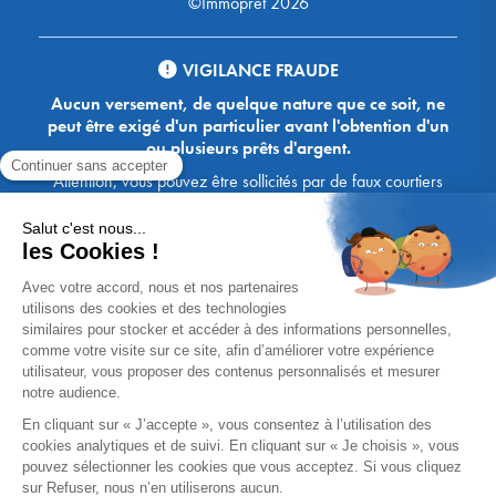
©Immoprêt 2026
VIGILANCE FRAUDE
Aucun versement, de quelque nature que ce soit, ne
peut être exigé d'un particulier avant l'obtention d'un
ou plusieurs prêts d'argent.
Attention, vous pouvez être sollicités par de faux courtiers
Ace Crédit / Immoprêt, qui vous proposent de bénéficier de
crédits, en vous demandant de transmettre des documents,
des fonds, des coordonnées bancaires, etc. Soyez vigilants :
Immoprêt ne demande jamais à ses clients de virer sur ses
comptes des sommes prêtées par les banques, à l'exception
des honoraires des agences. Les courtiers Ace Crédit /
Immoprêt vous écrivent toujours d'une adresse mail
xxxx@acecredit.fr ou xxxx@immopret.fr.
* Taux fixe national hors assurance, pouvant varier selon votre région et
dossier. Exemple représentatif pour un montant emprunté de 200 000 €.
Taux débiteur fixe de 2.85 % et TAEG fixe (hors frais) de 3.21 % (taux
assurance emprunteur de 0,36%) sur 15 ans. 180 mensualités de
1 426,78 € (dont 60,00 € d'assurance). Coût total du crédit (hors frais) :
56 820,53 €. Montant total dû (hors frais) : 256 820,53 €.