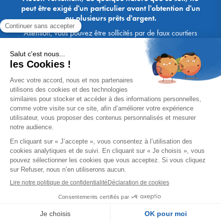
peut être exigé d'un particulier avant l'obtention d'un
ou plusieurs prêts d'argent.
Attention, vous pouvez être sollicités par de faux courtiers
Ace Crédit / Immoprêt, qui vous proposent de bénéficier de
crédits, en vous demandant de transmettre des documents,
des fonds, des coordonnées bancaires, etc. Soyez vigilants :
Immoprêt ne demande jamais à ses clients de virer sur ses
comptes des sommes prêtées par les banques, à l'exception
des honoraires des agences. Les courtiers Ace Crédit /
Immoprêt vous écrivent toujours d'une adresse mail
xxxx@acecredit.fr ou xxxx@immopret.fr.
* Taux fixe national hors assurance, pouvant varier selon votre région et
dossier. Exemple représentatif pour un montant emprunté de 200 000 €.
Taux débiteur fixe de 2.85 % et TAEG fixe (hors frais) de 3.21 % (taux
assurance emprunteur de 0,36%) sur 15 ans. 180 mensualités de
1 426,78 € (dont 60,00 € d'assurance). Coût total du crédit (hors frais) :
56 820,53 €. Montant total dû (hors frais) : 256 820,53 €.
Un crédit vous engage et doit être remboursé. Vérifiez vos capacités
de remboursement avant de vous engager