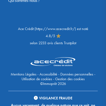
Qui sommes-nous ?
Ace Crédit
(
https://www.acecredit.fr/
) est noté
4.8
/
5
selon
2233
avis clients Trustpilot
Mentions Légales
-
Accessibilité
-
Données personnelles
-
Utilisation de cookies
-
Gestion des cookies
©Immoprêt 2026
VIGILANCE FRAUDE
Aucun versement, de quelque nature que ce soit, ne