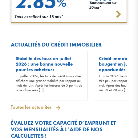
2.85
%
Taux excellent sur
20 ans*
Taux excellent sur 15 ans*
ACTUALITÉS DU CRÉDIT IMMOBILIER
Stabilité des taux en juillet
Crédit immobilier :
2026 : une bonne nouvelle
bougent en juin 20
pour les acheteurs
opportunités !
En juillet 2026, les taux de crédit immobilier
En juin 2026, les taux d’in
affichent une grande stabilité par rapport au
très peu par rapport à ceu
mois de juin. Après les hausses de 5 points de
mai. Après des hausses de 
base observées […]
sur 15 et 20 ans […]
Toutes les actualités
ÉVALUEZ VOTRE CAPACITÉ D’EMPRUNT ET
VOS MENSUALITÉS À L’AIDE DE NOS
CALCULETTES !