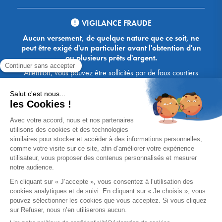
VIGILANCE FRAUDE
Aucun versement, de quelque nature que ce soit, ne
peut être exigé d'un particulier avant l'obtention d'un
ou plusieurs prêts d'argent.
Attention, vous pouvez être sollicités par de faux courtiers
Ace Crédit / Immoprêt, qui vous proposent de bénéficier de
crédits, en vous demandant de transmettre des documents,
des fonds, des coordonnées bancaires, etc. Soyez vigilants :
Immoprêt ne demande jamais à ses clients de virer sur ses
comptes des sommes prêtées par les banques, à l'exception
des honoraires des agences. Les courtiers Ace Crédit /
Immoprêt vous écrivent toujours d'une adresse mail
xxxx@acecredit.fr ou xxxx@immopret.fr.
* Taux fixe national hors assurance, pouvant varier selon votre région et
dossier. Exemple représentatif pour un montant emprunté de 200 000 €.
Taux débiteur fixe de 2.85 % et TAEG fixe (hors frais) de 3.21 % (taux
assurance emprunteur de 0,36%) sur 15 ans. 180 mensualités de
1 426,78 € (dont 60,00 € d'assurance). Coût total du crédit (hors frais) :
56 820,53 €. Montant total dû (hors frais) : 256 820,53 €.