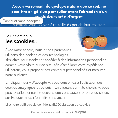
Aucun versement, de quelque nature que ce soit, ne
peut être exigé d'un particulier avant l'obtention d'un
ou plusieurs prêts d'argent.
Attention, vous pouvez être sollicités par de faux courtiers
Ace Crédit / Immoprêt, qui vous proposent de bénéficier de
crédits, en vous demandant de transmettre des documents,
des fonds, des coordonnées bancaires, etc. Soyez vigilants :
Immoprêt ne demande jamais à ses clients de virer sur ses
comptes des sommes prêtées par les banques, à l'exception
des honoraires des agences. Les courtiers Ace Crédit /
Immoprêt vous écrivent toujours d'une adresse mail
xxxx@acecredit.fr ou xxxx@immopret.fr.
* Taux fixe national hors assurance, pouvant varier selon votre région et
dossier. Exemple représentatif pour un montant emprunté de 200 000 €.
Taux débiteur fixe de 2.85 % et TAEG fixe (hors frais) de 3.21 % (taux
assurance emprunteur de 0,36%) sur 15 ans. 180 mensualités de
1 426,78 € (dont 60,00 € d'assurance). Coût total du crédit (hors frais) :
56 820,53 €. Montant total dû (hors frais) : 256 820,53 €.
Un crédit vous engage et doit être remboursé. Vérifiez vos capacités
de remboursement avant de vous engager