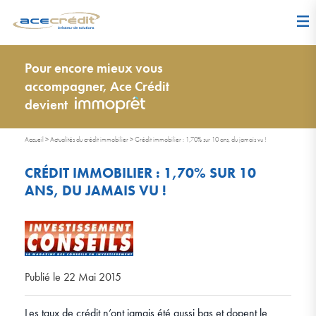
Pour encore mieux vous
accompagner, Ace Crédit
devient
Accueil
>
Actualités du crédit immobilier
>
Crédit immobilier : 1,70% sur 10 ans, du jamais vu !
CRÉDIT IMMOBILIER : 1,70% SUR 10
ANS, DU JAMAIS VU !
Publié le 22 Mai 2015
Les taux de crédit n’ont jamais été aussi bas et dopent le