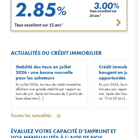
2.85
3.00
%
%
Taux excellent sur
20 ans*
Taux excellent sur 15 ans*
ACTUALITÉS DU CRÉDIT IMMOBILIER
Stabilité des taux en juillet
Crédit immobilier :
2026 : une bonne nouvelle
bougent en juin 20
pour les acheteurs
opportunités !
En juillet 2026, les taux de crédit immobilier
En juin 2026, les taux d’in
affichent une grande stabilité par rapport au
très peu par rapport à ceu
mois de juin. Après les hausses de 5 points de
mai. Après des hausses de 
base observées […]
sur 15 et 20 ans […]
Toutes les actualités
ÉVALUEZ VOTRE CAPACITÉ D’EMPRUNT ET
VOS MENSUALITÉS À L’AIDE DE NOS