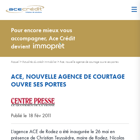
Pour encore mieux vous
accompagner, Ace Crédit
devient
Accueil
>
Actualités du crédit immobilier
>
Ace, nouvelle agence de courtage ouvre ses portes
ACE, NOUVELLE AGENCE DE COURTAGE
OUVRE SES PORTES
Publié le 18 Fév 2011
L’agence ACE de Rodez a été inaugurée le 26 mai en
présence de Christian Teyssèdre, maire de Rodez. Nicolas