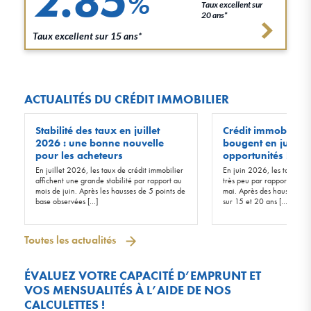
2.85
%
Taux excellent sur
20 ans*
Taux excellent sur 15 ans*
ACTUALITÉS DU CRÉDIT IMMOBILIER
Stabilité des taux en juillet
Crédit immobilier :
2026 : une bonne nouvelle
bougent en juin 20
pour les acheteurs
opportunités !
En juillet 2026, les taux de crédit immobilier
En juin 2026, les taux d’in
affichent une grande stabilité par rapport au
très peu par rapport à ceu
mois de juin. Après les hausses de 5 points de
mai. Après des hausses de 
base observées […]
sur 15 et 20 ans […]
Toutes les actualités
ÉVALUEZ VOTRE CAPACITÉ D’EMPRUNT ET
VOS MENSUALITÉS À L’AIDE DE NOS
CALCULETTES !