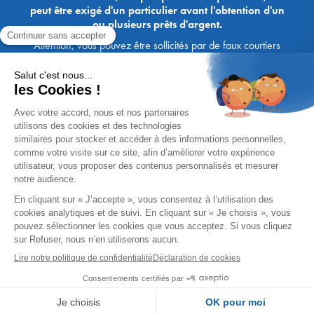
peut être exigé d'un particulier avant l'obtention d'un
ou plusieurs prêts d'argent.
Attention, vous pouvez être sollicités par de faux courtiers
Ace Crédit / Immoprêt, qui vous proposent de bénéficier de
crédits, en vous demandant de transmettre des documents,
des fonds, des coordonnées bancaires, etc. Soyez vigilants :
Immoprêt ne demande jamais à ses clients de virer sur ses
comptes des sommes prêtées par les banques, à l'exception
des honoraires des agences. Les courtiers Ace Crédit /
Immoprêt vous écrivent toujours d'une adresse mail
xxxx@acecredit.fr ou xxxx@immopret.fr.
* Taux fixe national hors assurance, pouvant varier selon votre région et
dossier. Exemple représentatif pour un montant emprunté de 200 000 €.
Taux débiteur fixe de 2.85 % et TAEG fixe (hors frais) de 3.21 % (taux
assurance emprunteur de 0,36%) sur 15 ans. 180 mensualités de
1 426,78 € (dont 60,00 € d'assurance). Coût total du crédit (hors frais) :
56 820,53 €. Montant total dû (hors frais) : 256 820,53 €.
Un crédit vous engage et doit être remboursé. Vérifiez vos capacités
de remboursement avant de vous engager