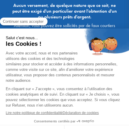
Aucun versement, de quelque nature que ce soit, ne
peut être exigé d'un particulier avant l'obtention d'un
ou plusieurs prêts d'argent.
Attention, vous pouvez être sollicités par de faux courtiers
Ace Crédit / Immoprêt, qui vous proposent de bénéficier de
crédits, en vous demandant de transmettre des documents,
des fonds, des coordonnées bancaires, etc. Soyez vigilants :
Immoprêt ne demande jamais à ses clients de virer sur ses
comptes des sommes prêtées par les banques, à l'exception
des honoraires des agences. Les courtiers Ace Crédit /
Immoprêt vous écrivent toujours d'une adresse mail
xxxx@acecredit.fr ou xxxx@immopret.fr.
* Taux fixe national hors assurance, pouvant varier selon votre région et
dossier. Exemple représentatif pour un montant emprunté de 200 000 €.
Taux débiteur fixe de 2.85 % et TAEG fixe (hors frais) de 3.21 % (taux
assurance emprunteur de 0,36%) sur 15 ans. 180 mensualités de
1 426,78 € (dont 60,00 € d'assurance). Coût total du crédit (hors frais) :
56 820,53 €. Montant total dû (hors frais) : 256 820,53 €.
Un crédit vous engage et doit être remboursé. Vérifiez vos capacités
de remboursement avant de vous engager