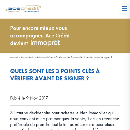
Pour encore mieux vous
accompagner, Ace Crédit
devient
Accueil
>
Actualités du crédit immobilier
>
Quels sont les 3 points clés à vérifier avant de signer ?
QUELS SONT LES 3 POINTS CLÉS À
VÉRIFIER AVANT DE SIGNER ?
Publié le 9 Nov 2017
S’il faut se décider vite pour acheter le bien immobilier qui
nous convient et ne pas manquer la vente, il est en revanche
préférable de prendre tout le temps nécessaire pour étudier