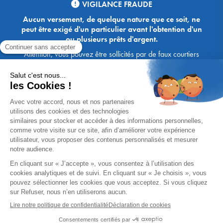
VIGILANCE FRAUDE
Aucun versement, de quelque nature que ce soit, ne
peut être exigé d'un particulier avant l'obtention d'un
ou plusieurs prêts d'argent.
Attention, vous pouvez être sollicités par de faux courtiers
Ace Crédit / Immoprêt, qui vous proposent de bénéficier de
crédits, en vous demandant de transmettre des documents,
des fonds, des coordonnées bancaires, etc. Soyez vigilants :
Immoprêt ne demande jamais à ses clients de virer sur ses
comptes des sommes prêtées par les banques, à l'exception
des honoraires des agences. Les courtiers Ace Crédit /
Immoprêt vous écrivent toujours d'une adresse mail
xxxx@acecredit.fr ou xxxx@immopret.fr.
* Taux fixe national hors assurance, pouvant varier selon votre région et
dossier. Exemple représentatif pour un montant emprunté de 200 000 €.
Taux débiteur fixe de 2.85 % et TAEG fixe (hors frais) de 3.21 % (taux
assurance emprunteur de 0,36%) sur 15 ans. 180 mensualités de
1 426,78 € (dont 60,00 € d'assurance). Coût total du crédit (hors frais) :
56 820,53 €. Montant total dû (hors frais) : 256 820,53 €.
Un crédit vous engage et doit être remboursé. Vérifiez vos capacités