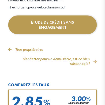
FNAIM et la chambre des notaires …
Télécharger cp-ace-retouralaraison.pdf
ÉTUDE DE CRÉDIT SANS
ENGAGEMENT
Tous propriétaires
S’endetter pour un demi-siècle, est-ce bien
raisonnable?
COMPAREZ LES TAUX
2.85
3.00
%
%
Taux excellent sur