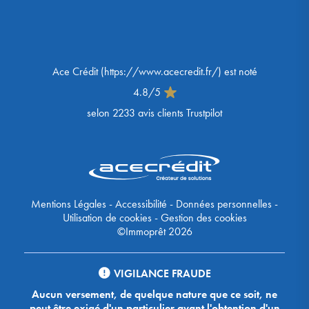
Ace Crédit
(
https://www.acecredit.fr/
) est noté
4.8
/
5
selon
2233
avis clients Trustpilot
Mentions Légales
-
Accessibilité
-
Données personnelles
-
Utilisation de cookies
-
Gestion des cookies
©Immoprêt 2026
VIGILANCE FRAUDE
Aucun versement, de quelque nature que ce soit, ne
peut être exigé d'un particulier avant l'obtention d'un