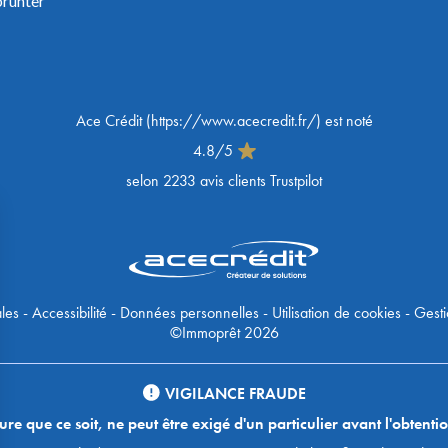
prunter
Ace Crédit
(
https://www.acecredit.fr/
) est noté
4.8
/
5
selon
2233
avis clients Trustpilot
les
-
Accessibilité
-
Données personnelles
-
Utilisation de cookies
-
Gesti
©Immoprêt 2026
VIGILANCE FRAUDE
 que ce soit, ne peut être exigé d'un particulier avant l'obtentio