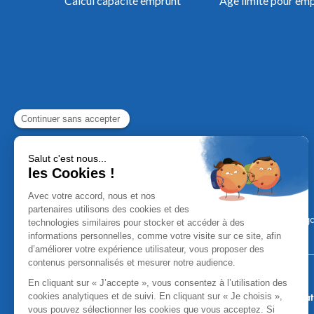
Calcul capacité emprunt
Âge limite pour em
Mentions Léga
Aucun versement, de quelque nature