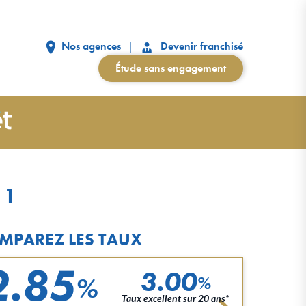
Nos agences
Devenir franchisé
Étude sans engagement
11
MPAREZ LES TAUX
2.85
3.00
%
%
Taux excellent sur 20 ans*