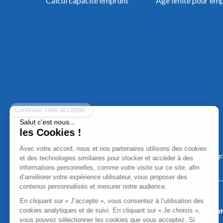
Calcul capacité emprunt
Âge limite pour em
Mentions Léga
Aucun versement, de quelque nature