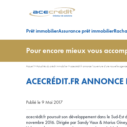
Prêt immobilier
Assurance prêt immobilier
Rachat
Pour encore mieux vous accomp
Accueil
>
Actualités du crédit immobilier
>
acecrédit.fr annonce l’ouverture d’une nouvelle agenc
ACECRÉDIT.FR ANNONCE 
Publié le 9 Mai 2017
acecrédit.fr poursuit son développement dans le Sud‐Est 
novembre 2016. Dirigée par Sandy Vaux & Marius Giney, c