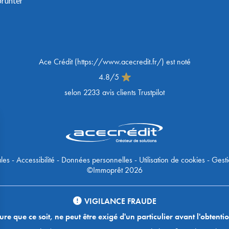
prunter
Ace Crédit
(
https://www.acecredit.fr/
) est noté
4.8
/
5
selon
2233
avis clients Trustpilot
les
-
Accessibilité
-
Données personnelles
-
Utilisation de cookies
-
Gesti
©Immoprêt 2026
VIGILANCE FRAUDE
 que ce soit, ne peut être exigé d'un particulier avant l'obtentio