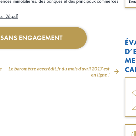
agences immobilières, des banques et des principaux commerces
Taux
ce-26.pdf
T SANS ENGAGEMENT
ÉV
D’
ME
CA
e
Le baromètre acecrédit.fr du mois d’avril 2017 est
en ligne !