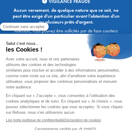
VIGILANCE FRAUDE
Aucun versement, de quelque nature que ce soit, ne
peut être exigé d'un particulier avant l'obtention d'un
ou plusieurs prêts d'argent.
Attention, vous pouvez être sollicités par de faux courtiers
Ace Crédit / Immoprêt, qui vous proposent de bénéficier de
crédits, en vous demandant de transmettre des documents,
des fonds, des coordonnées bancaires, etc. Soyez vigilants :
Immoprêt ne demande jamais à ses clients de virer sur ses
comptes des sommes prêtées par les banques, à l'exception
des honoraires des agences. Les courtiers Ace Crédit /
Immoprêt vous écrivent toujours d'une adresse mail
xxxx@acecredit.fr ou xxxx@immopret.fr.
* Taux fixe national hors assurance, pouvant varier selon votre région et
dossier. Exemple représentatif pour un montant emprunté de 200 000 €.
Taux débiteur fixe de 2.85 % et TAEG fixe (hors frais) de 3.21 % (taux
assurance emprunteur de 0,36%) sur 15 ans. 180 mensualités de
1 426,78 € (dont 60,00 € d'assurance). Coût total du crédit (hors frais) :
56 820,53 €. Montant total dû (hors frais) : 256 820,53 €.
Un crédit vous engage et doit être remboursé. Vérifiez vos capacités