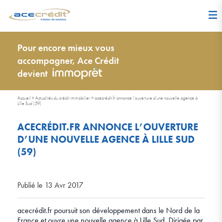
Pour encore mieux vous
accompagner, Ace Crédit
devient
Accueil
>
Actualités du crédit immobilier
>
acecrédit.fr annonce l’ouverture d’une nouvelle agence à
Lille Sud (59)
ACECRÉDIT.FR ANNONCE L’OUVERTURE
D’UNE NOUVELLE AGENCE À LILLE SUD
(59)
Publié le 13 Avr 2017
acecrédit.fr poursuit son développement dans le Nord de la
France et ouvre une nouvelle agence à Lille Sud. Dirigée par