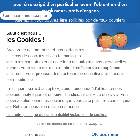
peut être exigé d'un particulier avant l'obtention d'un
ou plusieurs prêts d'argent.
Attention, vous pouvez être sollicités par de faux courtiers
Ace Crédit / Immoprêt, qui vous proposent de bénéficier de
crédits, en vous demandant de transmettre des documents,
des fonds, des coordonnées bancaires, etc. Soyez vigilants :
Immoprêt ne demande jamais à ses clients de virer sur ses
comptes des sommes prêtées par les banques, à l'exception
des honoraires des agences. Les courtiers Ace Crédit /
Immoprêt vous écrivent toujours d'une adresse mail
xxxx@acecredit.fr ou xxxx@immopret.fr.
* Taux fixe national hors assurance, pouvant varier selon votre région et
dossier. Exemple représentatif pour un montant emprunté de 200 000 €.
Taux débiteur fixe de 2.85 % et TAEG fixe (hors frais) de 3.21 % (taux
assurance emprunteur de 0,36%) sur 15 ans. 180 mensualités de
1 426,78 € (dont 60,00 € d'assurance). Coût total du crédit (hors frais) :
56 820,53 €. Montant total dû (hors frais) : 256 820,53 €.
Un crédit vous engage et doit être remboursé. Vérifiez vos capacités
de remboursement avant de vous engager