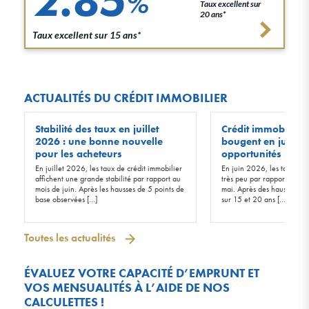
2.85
%
Taux excellent sur
20 ans*
Taux excellent sur 15 ans*
ACTUALITÉS DU CRÉDIT IMMOBILIER
Stabilité des taux en juillet
Crédit immobilier :
2026 : une bonne nouvelle
bougent en juin 20
pour les acheteurs
opportunités !
En juillet 2026, les taux de crédit immobilier
En juin 2026, les taux d’in
affichent une grande stabilité par rapport au
très peu par rapport à ceu
mois de juin. Après les hausses de 5 points de
mai. Après des hausses de 
base observées […]
sur 15 et 20 ans […]
Toutes les actualités
ÉVALUEZ VOTRE CAPACITÉ D’EMPRUNT ET
VOS MENSUALITÉS À L’AIDE DE NOS
CALCULETTES !