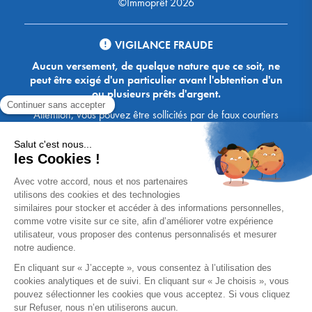
©Immoprêt 2026
VIGILANCE FRAUDE
Aucun versement, de quelque nature que ce soit, ne
peut être exigé d'un particulier avant l'obtention d'un
ou plusieurs prêts d'argent.
Attention, vous pouvez être sollicités par de faux courtiers
Ace Crédit / Immoprêt, qui vous proposent de bénéficier de
crédits, en vous demandant de transmettre des documents,
des fonds, des coordonnées bancaires, etc. Soyez vigilants :
Immoprêt ne demande jamais à ses clients de virer sur ses
comptes des sommes prêtées par les banques, à l'exception
des honoraires des agences. Les courtiers Ace Crédit /
Immoprêt vous écrivent toujours d'une adresse mail
xxxx@acecredit.fr ou xxxx@immopret.fr.
* Taux fixe national hors assurance, pouvant varier selon votre région et
dossier. Exemple représentatif pour un montant emprunté de 200 000 €.
Taux débiteur fixe de 2.85 % et TAEG fixe (hors frais) de 3.21 % (taux
assurance emprunteur de 0,36%) sur 15 ans. 180 mensualités de
1 426,78 € (dont 60,00 € d'assurance). Coût total du crédit (hors frais) :
56 820,53 €. Montant total dû (hors frais) : 256 820,53 €.