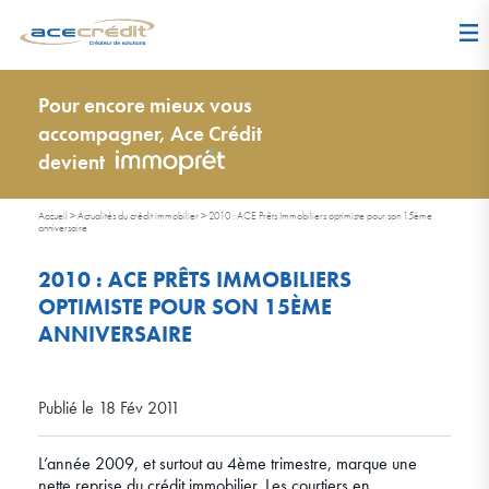
Pour encore mieux vous
accompagner, Ace Crédit
devient
Accueil
>
Actualités du crédit immobilier
>
2010 : ACE Prêts Immobiliers optimiste pour son 15ème
anniversaire
2010 : ACE PRÊTS IMMOBILIERS
OPTIMISTE POUR SON 15ÈME
ANNIVERSAIRE
Publié le 18 Fév 2011
L’année 2009, et surtout au 4ème trimestre, marque une
nette reprise du crédit immobilier. Les courtiers en