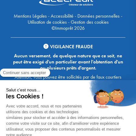
Mentions Légales
-
Accessibilité
-
Données personnelles
-
Utilisation de cookies
-
Gestion des cookies
©Immoprêt 2026
VIGILANCE FRAUDE
Aucun versement, de quelque nature que ce soit, ne
peut être exigé d'un particulier avant l'obtention d'un
ou plusieurs prêts d'argent.
Attention, vous pouvez être sollicités par de faux courtiers
Ace Crédit / Immoprêt, qui vous proposent de bénéficier de
crédits, en vous demandant de transmettre des documents,
des fonds, des coordonnées bancaires, etc. Soyez vigilants :
Immoprêt ne demande jamais à ses clients de virer sur ses
comptes des sommes prêtées par les banques, à l'exception
des honoraires des agences. Les courtiers Ace Crédit /
Immoprêt vous écrivent toujours d'une adresse mail
xxxx@acecredit.fr ou xxxx@immopret.fr.