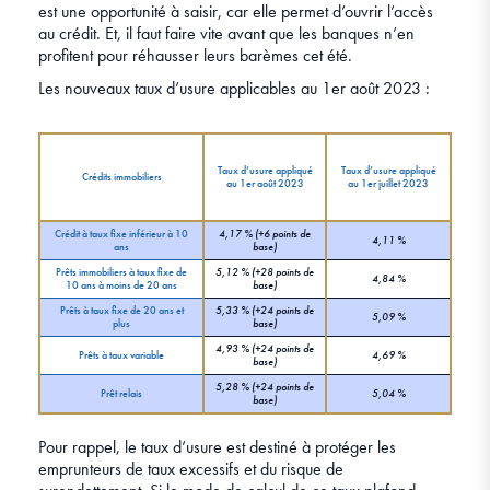
est une opportunité à saisir, car elle permet d’ouvrir l’accès
au crédit. Et, il faut faire vite avant que les banques n’en
profitent pour réhausser leurs barèmes cet été.
Les nouveaux taux d’usure applicables au 1er août 2023 :
Taux d’usure appliqué
Taux d’usure appliqué
Crédits immobiliers
au 1er août 2023
au 1er juillet 2023
Crédit à taux fixe inférieur à 10
4,17 % (+6 points de
4,11 %
ans
base)
Prêts immobiliers à taux fixe de
5,12 % (+28 points de
4,84 %
10 ans à moins de 20 ans
base)
Prêts à taux fixe de 20 ans et
5,33 % (+24 points de
5,09 %
plus
base)
4,93 % (+24 points de
Prêts à taux variable
4,69 %
base)
5,28 % (+24 points de
Prêt relais
5,04 %
base)
Pour rappel, le taux d’usure est destiné à protéger les
emprunteurs de taux excessifs et du risque de