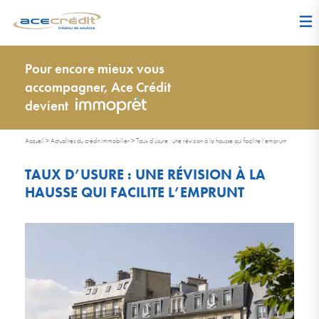
Pour encore mieux vous
accompagner, Ace Crédit
devient
Accueil
>
Actualités du crédit immobilier
>
Taux d’usure : une révision à la hausse qui facilite l’emprunt
TAUX D’USURE : UNE RÉVISION À LA
HAUSSE QUI FACILITE L’EMPRUNT