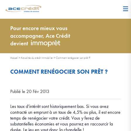
Pour encore mieux vous
accompagner, Ace Crédit
devient
Accueil
>
Actualités du crédit immobilier
>
Comment renégocier son prêt ?
COMMENT RENÉGOCIER SON PRÊT ?
Publié le 20 Fév 2013
Les taux d’intérêt sont historiquement bas. Si vous avez
contracté un emprunt à un taux de 4,5% ou plus, il est encore
temps de renégocier votre crédit. Vous y ferez de
substantielles économies et vous pourrez en raccourcir la
durée. Le jeu en vaut donc la chandelle !