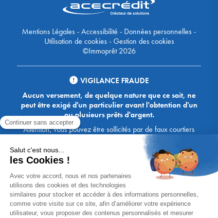
Mentions Légales
-
Accessibilité
-
Données personnelles
-
Utilisation de cookies
-
Gestion des cookies
©Immoprêt 2026
VIGILANCE FRAUDE
Aucun versement, de quelque nature que ce soit, ne
peut être exigé d'un particulier avant l'obtention d'un
ou plusieurs prêts d'argent.
Attention, vous pouvez être sollicités par de faux courtiers
Ace Crédit / Immoprêt, qui vous proposent de bénéficier de
crédits, en vous demandant de transmettre des documents,
des fonds, des coordonnées bancaires, etc. Soyez vigilants :
Immoprêt ne demande jamais à ses clients de virer sur ses
comptes des sommes prêtées par les banques, à l'exception
des honoraires des agences. Les courtiers Ace Crédit /
Immoprêt vous écrivent toujours d'une adresse mail
xxxx@acecredit.fr ou xxxx@immopret.fr.